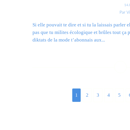
14.
Par V
Si elle pouvait te dire et si tu la laissais parler
pas que tu milites écologique et brûles tout ça 
diktats de la mode t’abonnais aux...
L
1
2
3
4
5