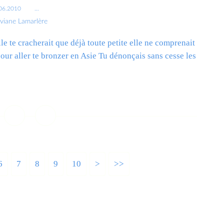
06.2010
…
iviane Lamarlère
 elle te cracherait que déjà toute petite elle ne comprenait
pour aller te bronzer en Asie Tu dénonçais sans cesse les
ire la suite
6
7
8
9
10
>
>>