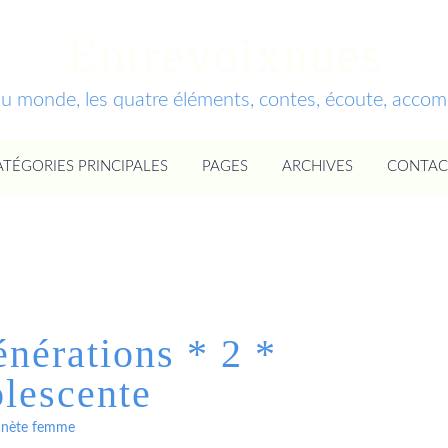
Entrevoixnues
du monde, les quatre éléments, contes, écoute, acc
ATÉGORIES PRINCIPALES
PAGES
ARCHIVES
CONTAC
énérations * 2 *
olescente
anète femme