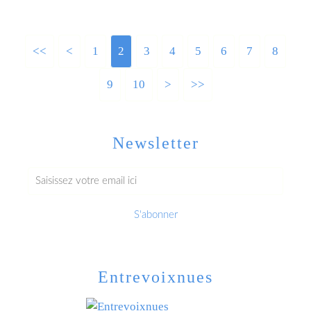
<<
<
1
2
3
4
5
6
7
8
9
10
>
>>
Newsletter
Entrevoixnues