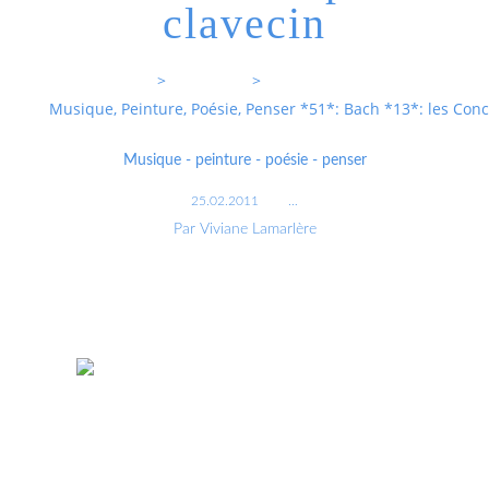
clavecin
Entrevoixnues
>
Categories
>
Musique, Peinture, Poésie, Penser *51*: Bach *13*: les Conc
Musique - peinture - poésie - penser
25.02.2011
…
Par Viviane Lamarlère