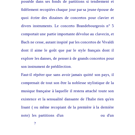
possède dans ses fonds de partitions si tendrement et
fidèlement recopiées chaque jour par sa jeune épouse de
quoi écrire des dizaines de concertos pour clavier et
divers instruments. Le concerto Brandebourgeois n° 5
comportait une partie importante dévolue au clavecin, et
Bach ne cesse, autant inspiré par les concertos de Vivaldi
dont il aime le goût que par le style français dont il
explore les danses, de penser à de grands concertos pour
son instrument de prédilection.
Faut-il répéter que sans avoir jamais quitté son pays, il
comprenait de tout son être la noblesse stylistique de la
musique française à laquelle il restera attaché toute son
existence et la sensualité dansante de l'Italie rien qu'en
lisant ( ou même recopiant de la première à la dernière
note) les partitions d'un
Nicolas de Grigny
ou d'un
Vivaldi
?