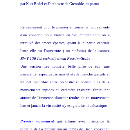
par Kurt Redel et l'orchestre de Grenoble, au piano
Abdel
Ra
h
man El Bacha
Remaniement pour le premier et troisième mouvements
d'un concerto pour violon en Sol mineur dont on a
retrouvé des traces éparses, quant à la partie centrale
lente elle est l'ouverture ( ou sinfonia) de la cantate
.
BWV 156
Ich steh mit einem Fuss im Grabe
Une version très honnête, belle prise de son, une
musicalité respectueuse sans effets de manche gratuits et
un bel équilibre entre orchestre et soliste. Les deux
mouvements rapides au caractère insistant s'articulent
autour de l'immense douceur tendre de ce mouvement
lent et jamais la virtuosité n'y est gratuite ni mécanique.
Premier mouvement
qui affirme avec insistance la
tonalité de Fa mineur qui au temps de Bach convenait