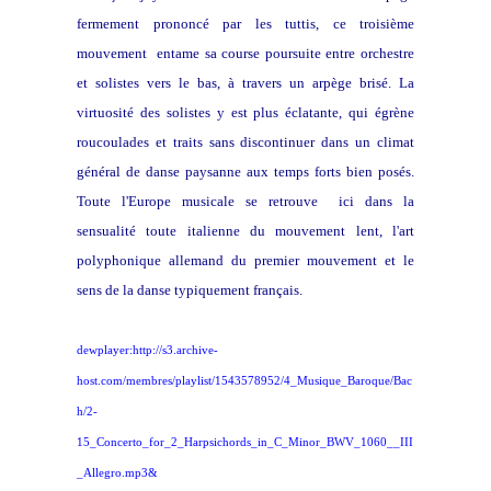
fermement prononcé par les tuttis, ce troisième
mouvement entame sa course poursuite entre orchestre
et solistes vers le bas, à travers un arpège brisé. La
virtuosité des solistes y est plus éclatante, qui égrène
roucoulades et traits sans discontinuer dans un climat
général de danse paysanne aux temps forts bien posés.
Toute l'Europe musicale se retrouve ici dans la
sensualité toute italienne du mouvement lent, l'art
polyphonique allemand du premier mouvement et le
sens de la danse typiquement français.
dewplayer:http://s3.archive-
host.com/membres/playlist/1543578952/4_Musique_Baroque/Bac
h/2-
15_Concerto_for_2_Harpsichords_in_C_Minor_BWV_1060__III
_Allegro.mp3&