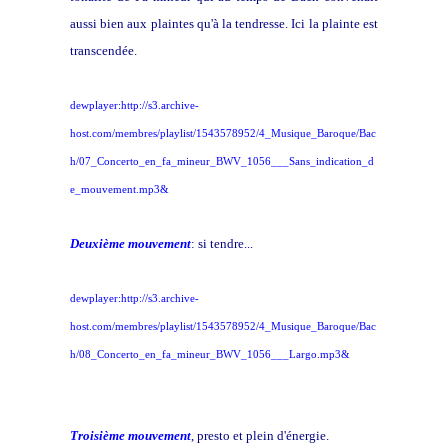
aussi bien aux plaintes qu'à la tendresse. Ici la plainte est
transcendée.
dewplayer:http://s3.archive-
host.com/membres/playlist/1543578952/4_Musique_Baroque/Bac
h/07_Concerto_en_fa_mineur_BWV_1056___Sans_indication_d
e_mouvement.mp3&
Deuxième mouvement
: si tendre...
dewplayer:http://s3.archive-
host.com/membres/playlist/1543578952/4_Musique_Baroque/Bac
h/08_Concerto_en_fa_mineur_BWV_1056___Largo.mp3&
Troisième mouvement
, presto et plein d'énergie.