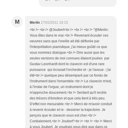
M
Merlin
27/02/2011 18:15
<br /> <br /> @Joubert<br /> <br /> <br /> "@Merlin:
Vous êtes dans le vrai.<br /> Revenant écouter ces
oeuvres sans que l'oreille ait été déflorée par
l'interprétation pianistique, j'ai mieux goûté ce que
vous nommez dialogue.<br /> Dire aussi que les
seules versions de moi connues étaient jouées par
Gustav Leonhardt dont le clavecin est d'une rare
puissance qui écrasait l'orchestre et - je l'avoue - j'ai
été<br /> quelque peu désemparé par ce fondu de
l'instrument dans l'ensemble.<br /> Le clavecin m'est,
à l'instar de l'orgue, un instrument dont je
m'approche doucement.<br /> Sentant qu'il recèle
des trésors d'émotion et que cela tient à très peu.
D'effet non mesurable.<br /> Merci de m'avoir conduit
à revenir écouter et re - dessiner la trajectoire. Je
perçois que le clavecin vous est cher.<br />
Cordialement,<br /> Joubert"<br /> <br /> <br /> Merci
à vous Joubert. Je voudrais vous dire que dans ce