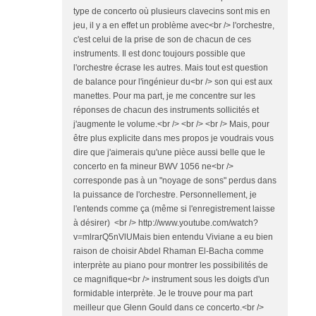
type de concerto où plusieurs clavecins sont mis en
jeu, il y a en effet un problème avec<br /> l'orchestre,
c'est celui de la prise de son de chacun de ces
instruments. Il est donc toujours possible que
l'orchestre écrase les autres. Mais tout est question
de balance pour l'ingénieur du<br /> son qui est aux
manettes. Pour ma part, je me concentre sur les
réponses de chacun des instruments sollicités et
j'augmente le volume.<br /> <br /> <br /> Mais, pour
être plus explicite dans mes propos je voudrais vous
dire que j'aimerais qu'une pièce aussi belle que le
concerto en fa mineur BWV 1056 ne<br />
corresponde pas à un "noyage de sons" perdus dans
la puissance de l'orchestre. Personnellement, je
l'entends comme ça (même si l'enregistrement laisse
à désirer) <br /> http://www.youtube.com/watch?
v=mlrarQ5nVlUMais bien entendu Viviane a eu bien
raison de choisir Abdel Rhaman El-Bacha comme
interprète au piano pour montrer les possibilités de
ce magnifique<br /> instrument sous les doigts d'un
formidable interprète. Je le trouve pour ma part
meilleur que Glenn Gould dans ce concerto.<br />