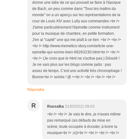
donne une idée de ce qui pouvait se faire à l'époque
de Bach, un peu comme dans "Tous les matins du
monde" on a un aperçu sur les représentations de la
cour de Louis XIV avec Lully aux commandes.<br />
J'aime particulièrement l'épinette comme instrument
pour la musique de chambre, en petite formation.
J'en ai "capté" une qui me plaît à ce lien :<br /> <br />
<br /> http://www.memetics-story.com/article-une-
epinette-qui-sonne-bien-68263230.html<br /> <br />
<br /> (Je crois que le html ne s'active pas.) Désolé !
Je ne vais plus sur les blogs comme jadis : pas
assez de temps. C'est une activité très chronophage !
Bonne<br /> soirée ! @ +<br /> <br /> <br /> <br />
Répondre
R
Russalka
01/03/2011 09:03
<br /> <br /> Je vais te dire, je n'avais même
pas remarqué ces défauts de mise en
scène, toute occupée à écouter, à boire la
musique<br /> ;o))<br /> <br /> <br /> <br />