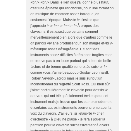
<br /> <br /> Dans le lien que j'ai donné plus haut,
c'est une épinette qui est choisie, pour une formation
en musique de chambre assez baroque, en
costumes d'époque. Mais<br /> c'est ce que
j'apprécie !<br /> <br /> <br /> À propos des
clavecins, il est exact que certains sonnent
merveilleusement bien alors que d'autres comme le
dit parfois Viviane produisent un son maigre et<br />
métallique assez désagréable. Ce sont des
instruments assez difficiles à déplacer, fragiles et on
ne trouve pas à en louer partout qui soient de belle
facture et de bonne qualité sonore. Je suis<br />
comme vous, j'aime beaucoup Gustav Leonhardt,
Robert Veyron-Lacroix mais je suis surtout un
inconditionnel du regretté Scott Ross. Oui bien sûr
j'aime particulièrement le clavecin pour des<br />
oeuvres qui ont été spécialement écrites pour cet
instrument mais je trouve que les pianos modernes
et certains autres instruments peuvent remplacer la
voix du clavecin. D'ailleurs, si j'étais<br /> chef
d'orchestre - à Dieu ne plaise - je ferais jouer la
partition pour le clavecin successivement à divers
instruments comme le faisaient dans les années 60