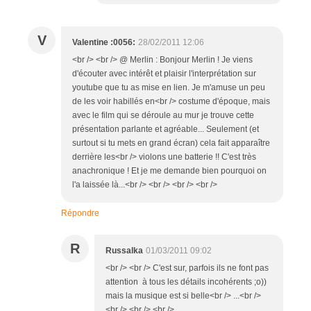
V
Valentine :0056:
28/02/2011 12:06
<br /> <br /> @ Merlin : Bonjour Merlin ! Je viens
d'écouter avec intérêt et plaisir l'interprétation sur
youtube que tu as mise en lien. Je m'amuse un peu
de les voir habillés en<br /> costume d'époque, mais
avec le film qui se déroule au mur je trouve cette
présentation parlante et agréable... Seulement (et
surtout si tu mets en grand écran) cela fait apparaître
derrière les<br /> violons une batterie !! C'est très
anachronique ! Et je me demande bien pourquoi on
l'a laissée là...<br /> <br /> <br /> <br />
Répondre
R
Russalka
01/03/2011 09:02
<br /> <br /> C'est sur, parfois ils ne font pas
attention à tous les détails incohérents ;o))
mais la musique est si belle<br /> ...<br />
<br /> <br /> <br />