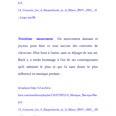
h/3-
14_Concerto_for_4_Harpsichords_in_A_Minor_BWV_1065__II
_Largo.mp3&
Troisième mouvement
Un mouvement dansant et
joyeux pour finir ce tour succint des concertis de
clavecins. D'un bout à l'autre, sans se déjuger de son art,
Bach y a rendu hommage à l'un de ses contemporains
qu'il admirait le plus et qui l'a sans doute le plus
influencé en musique profane...
dewplayer:http://s3.archive-
host.com/membres/playlist/1543578952/4_Musique_Baroque/Bac
h/3-
15_Concerto_for_4_Harpsichords_in_A_Minor_BWV_1065__III