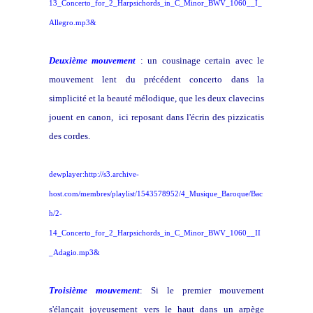
13_Concerto_for_2_Harpsichords_in_C_Minor_BWV_1060__I_
Allegro.mp3&
Deuxième mouvement
: un cousinage certain avec le
mouvement lent du précédent concerto dans la
simplicité et la beauté mélodique, que les deux clavecins
jouent en canon, ici reposant dans l'écrin des pizzicatis
des cordes.
dewplayer:http://s3.archive-
host.com/membres/playlist/1543578952/4_Musique_Baroque/Bac
h/2-
14_Concerto_for_2_Harpsichords_in_C_Minor_BWV_1060__II
_Adagio.mp3&
Troisième mouvement
: Si le premier mouvement
s'élançait joyeusement vers le haut dans un arpège