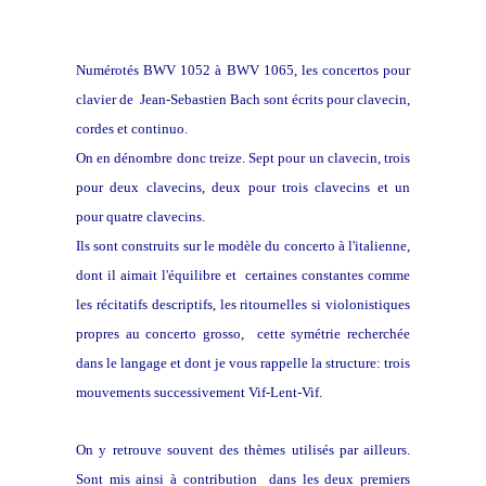
Numérotés BWV 1052 à BWV 1065, les concertos pour
clavier de Jean-Sebastien Bach sont écrits pour clavecin,
cordes et continuo.
On en dénombre donc treize. Sept pour un clavecin, trois
pour deux clavecins, deux pour trois clavecins et un
pour quatre clavecins.
Ils sont construits sur le modèle du concerto à l'italienne,
dont il aimait l'équilibre et certaines constantes comme
les récitatifs descriptifs, les ritournelles si violonistiques
propres au concerto grosso, cette symétrie recherchée
dans le langage et dont je vous rappelle la structure: trois
mouvements successivement Vif-Lent-Vif.
On y retrouve souvent des thèmes utilisés par ailleurs.
Sont mis ainsi à contribution dans les deux premiers