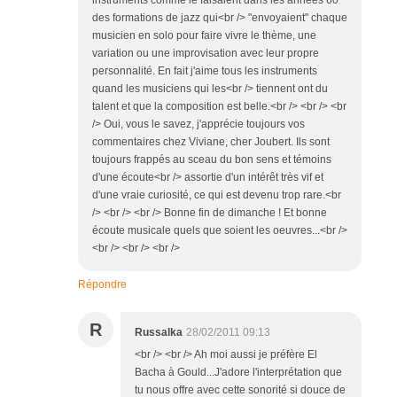
des formations de jazz qui<br /> "envoyaient" chaque
musicien en solo pour faire vivre le thème, une
variation ou une improvisation avec leur propre
personnalité. En fait j'aime tous les instruments
quand les musiciens qui les<br /> tiennent ont du
talent et que la composition est belle.<br /> <br /> <br
/> Oui, vous le savez, j'apprécie toujours vos
commentaires chez Viviane, cher Joubert. Ils sont
toujours frappés au sceau du bon sens et témoins
d'une écoute<br /> assortie d'un intérêt très vif et
d'une vraie curiosité, ce qui est devenu trop rare.<br
/> <br /> <br /> Bonne fin de dimanche ! Et bonne
écoute musicale quels que soient les oeuvres...<br />
<br /> <br /> <br />
Répondre
R
Russalka
28/02/2011 09:13
<br /> <br /> Ah moi aussi je préfère El
Bacha à Gould...J'adore l'interprétation que
tu nous offre avec cette sonorité si douce de