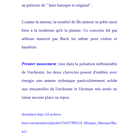
au prétexte de " faire baroque et original"...
Comme fa mineur, la tonalité de Do mineur se prête aussi
bien à la tendresse qu'à la plainte. Ce concerto fut par
ailleurs transcrit par Bach lui même pour violon et
hautbois.
Premier mouvement
: tout dans la pulsation inébranlable
de l'orchestre, les deux clavecins posent d'emblée avec
énergie une armure rythmique particulièrement solide
aux ritournelles de l'orchestre et l'écriture très serrée ne
laisse aucune place au repos.
dewplayer:http://s3.archive-
host.com/membres/playlist/1543578952/4_Musique_Baroque/Bac
h/2-