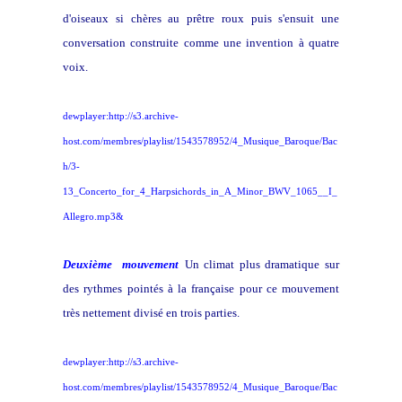
d'oiseaux si chères au prêtre roux puis s'ensuit une
conversation construite comme une invention à quatre
voix.
dewplayer:http://s3.archive-
host.com/membres/playlist/1543578952/4_Musique_Baroque/Bac
h/3-
13_Concerto_for_4_Harpsichords_in_A_Minor_BWV_1065__I_
Allegro.mp3&
Deuxième mouvement
Un climat plus dramatique sur
des rythmes pointés à la française pour ce mouvement
très nettement divisé en trois parties.
dewplayer:http://s3.archive-
host.com/membres/playlist/1543578952/4_Musique_Baroque/Bac