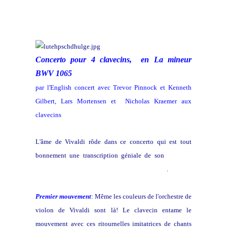
Concerto pour 4 clavecins, en La mineur
BWV 1065
par l'English concert avec Trevor Pinnock et Kenneth
Gilbert, Lars Mortensen et Nicholas Kraemer aux
clavecins
L'âme de Vivaldi rôde dans ce concerto qui est tout
bonnement une transcription géniale de son
concerto
pour quatre violons en Si mineur opus III n° 10
.
Premier mouvement
: Même les couleurs de l'orchestre de
violon de Vivaldi sont là! Le clavecin entame le
mouvement avec ces ritournelles imitatrices de chants