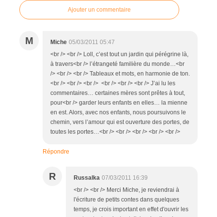
Ajouter un commentaire
M
Miche
05/03/2011 05:47
<br /> <br /> Loll, c’est tout un jardin qui pérégrine là,
à travers<br /> l’étrangeté familière du monde…<br
/> <br /> <br /> Tableaux et mots, en harmonie de ton.
<br /> <br /> <br /> <br /> <br /> <br /> J’ai lu les
commentaires… certaines mères sont prêtes à tout,
pour<br /> garder leurs enfants en elles… la mienne
en est. Alors, avec nos enfants, nous poursuivons le
chemin, vers l’amour qui est ouverture des portes, de
toutes les portes…<br /> <br /> <br /> <br /> <br />
Répondre
R
Russalka
07/03/2011 16:39
<br /> <br /> Merci Miche, je reviendrai à
l'écriture de petits contes dans quelques
temps, je crois important en effet d'ouvrir les