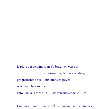
la pluie qui certains jours s'y brisait en vert pur
les sentiers fauves
de broussailles, échines bandées,
grognements de cailloux bruns et graves
remontant leur source,
enroulant à la roche un
rio
de rancunes et de feuilles.
Oui, mais voilà. Plante d'Épier aimait surprendre les