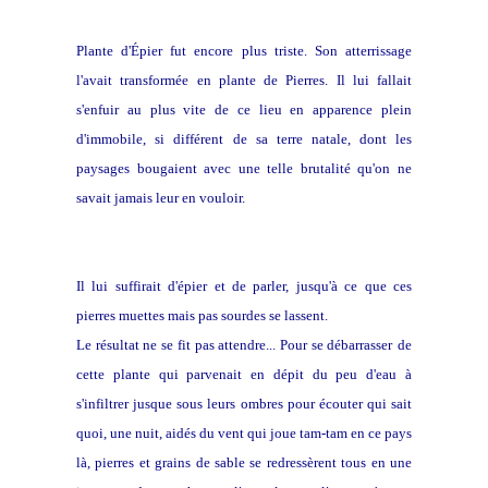
Plante d'Épier fut encore plus triste. Son atterrissage
l'avait transformée en plante de Pierres. Il lui fallait
s'enfuir au plus vite de ce lieu en apparence plein
d'immobile, si différent
de sa terre natale, dont les
paysages bougaient avec une telle brutalité qu'on ne
savait jamais leur en vouloir.
Il lui suffirait d'épier et de parler, jusqu'à ce que ces
pierres muettes mais pas sourdes se lassent.
Le résultat ne se fit pas attendre... Pour se débarrasser
de
cette plante qui parvenait en dépit du peu d'eau à
s'infiltrer jusque sous leurs ombres pour écouter qui sait
quoi, une nuit, aidés du vent qui joue tam-tam en ce pays
là, pierres et grains de sable se redressèrent tous en une