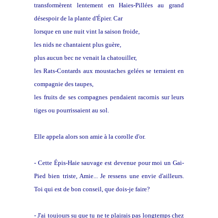
transformèrent lentement en Haies-Pillées au grand
désespoir de la plante d'Épier. Car
lorsque en une nuit vint la saison froide,
les nids ne chantaient plus guère,
plus aucun bec ne venait la chatouiller,
les Rats-Contards aux moustaches gelées se terraient en
compagnie des taupes,
les fruits de ses compagnes pendaient racornis sur leurs
tiges ou pourrissaient au sol.
Elle appela alors son amie à la corolle d'or.
- Cette Épis-Haie sauvage est devenue pour moi un Gai-
Pied bien triste, Amie... Je ressens une envie d'ailleurs.
Toi qui est de bon conseil, que dois-je faire?
- J'ai toujours su que tu ne te plairais pas longtemps chez