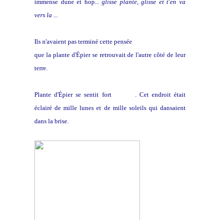
immense dune et hop...
glisse plante, glisse et t'en va
vers la ...
Ils n'avaient pas terminé cette pensée
que la plante d'Épier se retrouvait de l'autre côté de leur
terre.
Plante d'Épier se sentit fort
joyeuse
. Cet endroit était
éclairé de mille lunes et de mille soleils qui dansaient
dans la brise.