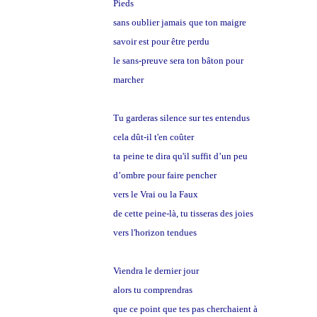
Pieds
sans oublier jamais
que ton maigre
savoir est pour être perdu
le sans-preuve sera ton bâton pour
marcher
T
u garderas silence sur tes entendus
cela dût-il t'en coûter
ta
peine te dira qu'il suffit d’un peu
d’ombre pour faire pencher
vers le Vrai ou la Faux
de cette peine-là, tu tisseras des joies
vers l'horizon tendues
Viendra le dernier jour
alors tu comprendras
que ce point que tes pas cherchaient à