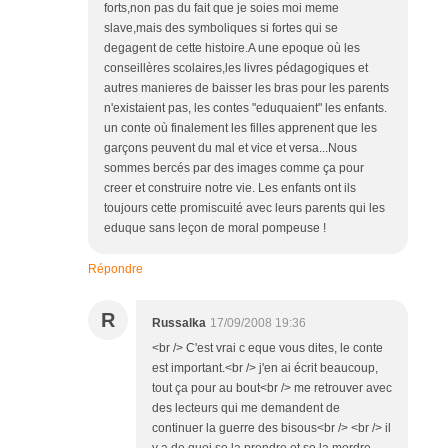
forts,non pas du fait que je soies moi meme
slave,mais des symboliques si fortes qui se
degagent de cette histoire.A une epoque où les
conseillères scolaires,les livres pédagogiques et
autres manieres de baisser les bras pour les parents
n'existaient pas, les contes "eduquaient" les enfants.
un conte où finalement les filles apprenent que les
garçons peuvent du mal et vice et versa...Nous
sommes bercés par des images comme ça pour
creer et construire notre vie. Les enfants ont ils
toujours cette promiscuité avec leurs parents qui les
eduque sans leçon de moral pompeuse !
Répondre
R
Russalka
17/09/2008 19:36
<br /> C'est vrai c eque vous dites, le conte
est important.<br /> j'en ai écrit beaucoup,
tout ça pour au bout<br /> me retrouver avec
des lecteurs qui me demandent de
continuer la guerre des bisous<br /> <br /> il
y a de quoi se la prendre et se la mordre