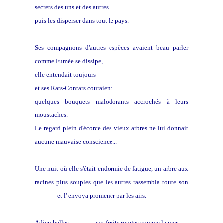
secrets des uns et des autres
puis les disperser dans tout le pays.
Ses compagnons d'autres espèces avaient beau parler
comme Fumée se dissipe,
elle entendait toujours
et ses Rats-Contars couraient
quelques bouquets malodorants accrochés à leurs
moustaches.
Le regard plein d'écorce des vieux arbres ne lui donnait
aucune mauvaise conscience...
Une nuit où elle s'était endormie de fatigue, un arbre aux
racines plus souples que les autres rassembla toute son
énergie
et l' envoya promener par les airs.
Adieu belles
collines
aux fruits rouges comme la mer