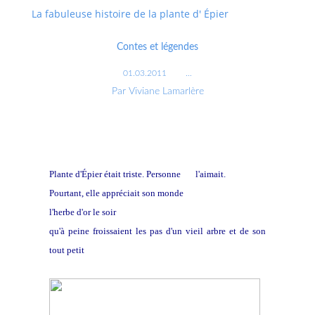
La fabuleuse histoire de la plante d' Épier
Contes et légendes
01.03.2011
…
Par Viviane Lamarlère
Plante d'Épier était triste. Personne
ne
l'aimait.
Pourtant, elle appréciait son monde
l'herbe d'or le soir
qu'à peine froissaient les pas d'un vieil arbre et de son
tout petit