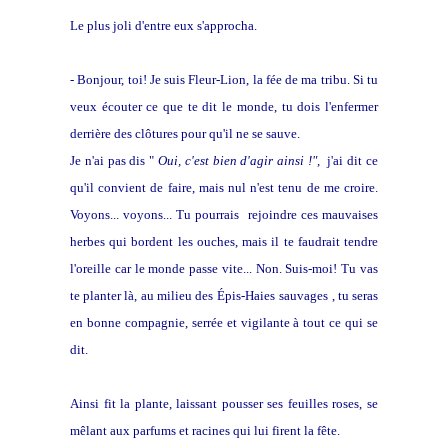
Le plus joli d'entre eux s'approcha.
- Bonjour, toi! Je suis Fleur-Lion, la fée de ma tribu. Si tu
veux écouter ce que te dit le monde, tu dois l'enfermer
derrière des clôtures pour qu'il ne se sauve.
Je n'ai pas dis "
Oui, c'est bien d'agir ainsi !",
j'ai dit ce
qu'il convient de faire, mais nul n'est tenu de me croire.
Voyons... voyons... Tu pourrais rejoindre ces mauvaises
herbes qui bordent les ouches, mais il te faudrait tendre
l'oreille car le monde passe vite... Non. Suis-moi! Tu vas
te planter là, au milieu des
Épis-Haies
sauvages , tu seras
en bonne compagnie, serrée et vigilante à tout ce qui se
dit.
Ainsi fit la plante, laissant pousser ses feuilles roses, se
mêlant aux parfums et racines qui lui firent la fête.