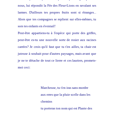
nous, lui répondit la Fée des Fleur-Lions en ravalant ses
larmes. D'ailleurs tes propres fruits sont si étranges...
Alors que tes compagnes se replient sur elles-mêmes, tu
sors tes enfants en éventail!
Peut-être appartiens-tu à l'espèce qui porte des griffes,
peut-être es-tu une nouvelle sorte de rosier aux racines
carrées? Je crois qu'il faut que tu t'en ailles, ta chair est
juteuse à souhait pour d'autres paysages, mais avant que
je ne te détache de tout ce lierre et ces lauriers, promets-
moi ceci:
Marcheuse, tu t'en iras sans mordre
aux erres que la pluie scelle dans les
chemins
tu porteras ton nom qui est Plante des