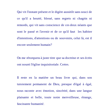
Qui vit l'instant présent et le digère aussitôt sans souci de
ce qu'il a heurté, blessé, sans regrets ni chagrin ni
remords, qui vit sans conscience de ces deux néants que
sont le passé et l'avenir et de ce qu'il faut les habiter
d'intentions, d'attentions ou de souvenirs, celui là, est il
encore seulement humain?
On me rétorquera à juste titre que sa doctrine et ses écrits
ont nourri l'église inquisitoriale. Certes.
Il reste en la matière un beau livre qui, dans son
tutoiement permanent de Dieu, presque d'égal à égal,
nous raconte avec émotion, sincérité, dans une langue
plaisante et belle, toute notre merveilleuse, étrange,
fascinante humanité.