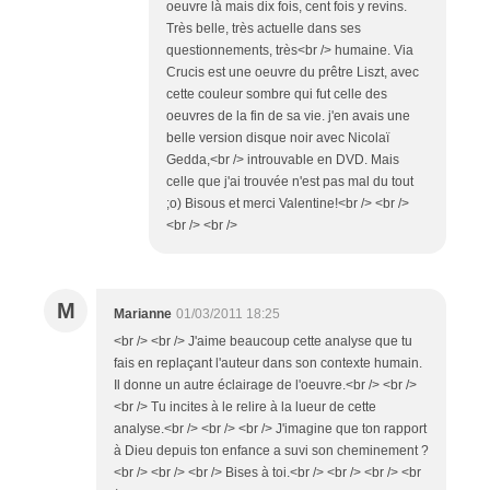
oeuvre là mais dix fois, cent fois y revins.
Très belle, très actuelle dans ses
questionnements, très<br /> humaine. Via
Crucis est une oeuvre du prêtre Liszt, avec
cette couleur sombre qui fut celle des
oeuvres de la fin de sa vie. j'en avais une
belle version disque noir avec Nicolaï
Gedda,<br /> introuvable en DVD. Mais
celle que j'ai trouvée n'est pas mal du tout
;o) Bisous et merci Valentine!<br /> <br />
<br /> <br />
M
Marianne
01/03/2011 18:25
<br /> <br /> J'aime beaucoup cette analyse que tu
fais en replaçant l'auteur dans son contexte humain.
Il donne un autre éclairage de l'oeuvre.<br /> <br />
<br /> Tu incites à le relire à la lueur de cette
analyse.<br /> <br /> <br /> J'imagine que ton rapport
à Dieu depuis ton enfance a suvi son cheminement ?
<br /> <br /> <br /> Bises à toi.<br /> <br /> <br /> <br