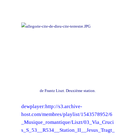
Une excellente biographie sur Wikipédia
L'intégrale de son oeuvre mise en ligne
Via Crucis
de Frantz Liszt. Deuxième station.
dewplayer:http://s3.archive-
host.com/membres/playlist/1543578952/6
_Musique_romantique/Liszt/03_Via_Cruci
s_S_53__R534__Station_II__Jesus_Tragt_