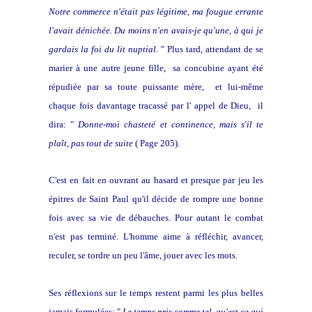
Notre commerce n'était pas légitime, ma fougue errante
l'avait dénichée. Du moins n'en avais-je qu'une, à qui je
gardais la foi du lit nuptial.
" Plus tard, attendant de se
marier à une autre jeune fille, sa concubine ayant été
répudiée par sa toute puissante mère, et lui-même
chaque fois davantage tracassé par l' appel de Dieu, il
dira: "
Donne-moi chasteté et continence, mais s'il te
plaît, pas tout de suite
( Page 205).
C'est en fait en ouvrant au hasard et presque par jeu les
épitres de Saint Paul qu'il décide de rompre une bonne
fois avec sa vie de débauches. Pour autant le combat
n'est pas terminé. L'homme aime à réfléchir, avancer,
reculer, se tordre un peu l'âme, jouer avec les mots.
Ses réflexions sur le temps restent parmi les plus belles
jamais formulées: "
Le temps pris comme tel, qu'est ce qui