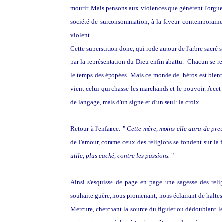
mourir. Mais pensons aux violences que génèrent l'orgueil
société de surconsommation, à la faveur contemporaine 
violent.
Cette superstition donc, qui rode autour de l'arbre sacré sa
par la représentation du Dieu enfin abattu. Chacun se reco
le temps des épopées. Mais ce monde de héros est bientôt
vient celui qui chasse les marchands et le pouvoir. A ce
de langage, mais d'un signe et d'un seul: la croix.
Retour à l'enfance: "
Cette mère, moins elle aura de preuv
de l'amour, comme ceux des religions se fondent sur la f
utile, plus caché, contre les passions.
"
Ainsi s'esquisse de page en page une sagesse des reli
souhaite guère, nous promenant, nous éclairant de halte
Mercure, cherchant la source du figuier ou dédoublant le