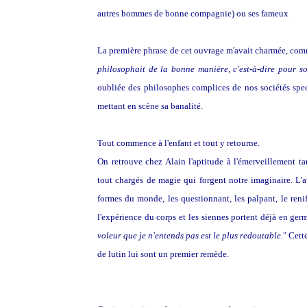
autres hommes de bonne compagnie) ou ses fameux
Pro
La première phrase de cet ouvrage m'avait charmée, comm
philosophait de la bonne manière, c'est-à-dire pour so
oubliée des philosophes complices de nos sociétés spec
mettant en scène sa banalité.
Tout commence à l'enfant et tout y retourne.
On retrouve chez Alain l'aptitude à l'émerveillement t
tout chargés de magie qui forgent notre imaginaire. L'
formes du monde, les questionnant, les palpant, le renif
l'expérience du corps et les siennes portent déjà en germe
voleur que je n'entends pas est le plus redoutable.
" Cett
de lutin lui sont un premier remède.