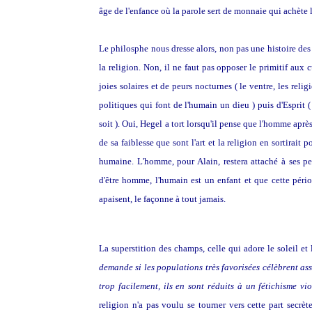
âge de l'enfance où la parole sert de monnaie qui achète la
Le philosphe nous dresse alors, non pas une histoire des 
la religion. Non, il ne faut pas opposer le primitif aux 
joies solaires et de peurs nocturnes ( le ventre, les relig
politiques qui font de l'humain un dieu ) puis d'Esprit (
soit ). Oui, Hegel a tort lorsqu'il pense que l'homme apr
de sa faiblesse que sont l'art et la religion en sortirait
humaine. L'homme, pour Alain, restera attaché à ses p
d'être homme, l'humain est un enfant et que cette pério
apaisent, le façonne à tout jamais.
La superstition des champs, celle qui adore le soleil et
demande si les populations très favorisées célèbrent asse
trop facilement, ils en sont réduits à un fétichisme vi
religion n'a pas voulu se tourner vers cette part secrè