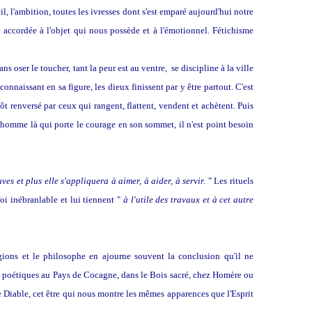
, l'ambition, toutes les ivresses dont s'est emparé aujourd'hui notre
accordée à l'objet qui nous possède et à l'émotionnel. Fétichisme
ns oser le toucher, tant la peur est au ventre, se discipline à la ville
nnaissant en sa figure, les dieux finissent par y être partout. C'est
 renversé par ceux qui rangent, flattent, vendent et achètent. Puis
t homme là qui porte le courage en son sommet, il n'est point besoin
es et plus elle s'appliquera à aimer, à aider, à servir.
" Les rituels
oi inébranlable et lui tiennent "
à l'utile des travaux et à cet autre
gions et le philosophe en ajourne souvent la conclusion qu'il ne
s poétiques au Pays de Cocagne, dans le Bois sacré, chez Homère ou
 Diable, cet être qui nous montre les mêmes apparences que l'Esprit