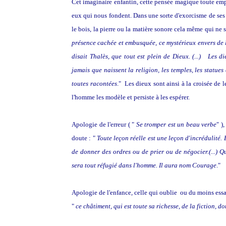
Cet imaginaire enfantin, cette pensée magique toute empl
eux qui nous fondent. Dans une sorte d'exorcisme de ses 
le bois, la pierre ou la matière sonore cela même qui ne 
présence cachée et embusquée, ce mystérieux envers de l
disait Thalès, que tout est plein de Dieux. (...) Les di
jamais que naissent la religion, les temples, les statues 
toutes racontées
." Les dieux sont ainsi à la croisée de 
l'homme les modèle et persiste à les espérer.
Apologie de l'erreur ( "
Se tromper est un beau verbe
" )
doute : "
Toute leçon réelle est une leçon d'incrédulité. 
de donner des ordres ou de prier ou de négocier.(...) Q
sera tout réfugié dans l'homme. Il aura nom Courage
."
Apologie de l'enfance, celle qui oublie ou du moins essai
"
ce châtiment, qui est toute sa richesse, de la fiction, do