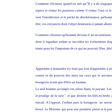
Comment s'étonner, quand on sait qu'"
Il y a du tragique
signes et remue les passions comme il remue l'eau et le
sont l'interdiction et le péché de désobéissance, qu'hom
être, ces croyances dont l'objet demeurera à jamais absen
Comment s'étonner qu'homme devenu il ne reconstruise san
dont il regardait enfant se succéder les événements disp
triant pour lui l'important de ce qui ne pouvait l'être, d
Apprendre à demander n'y était pas loin d'apprendre à plai
contes et du pouvoir des mots sur ceux qui le servaient,
bourgeois avant que d'être un homme.
Le seul homme accompli est, selon Alain, le paysan. Lui sa
le prodige de la nuit
" et que derrière les blés en herbe 
travail. A l'opposé, l'enfant puis le bourgeois ne savent
broyé. Le Ministre qui pose une première pierre et la pose 