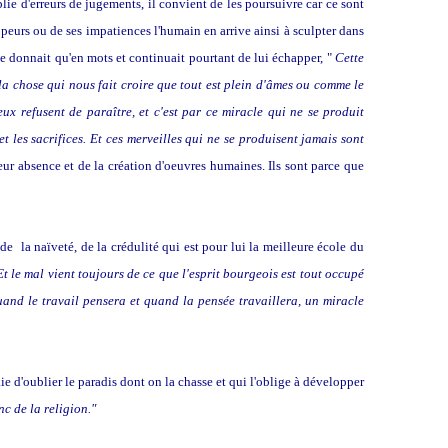
ie d'erreurs de jugements, il convient de les poursuivre car ce sont
peurs ou de ses impatiences l'humain en arrive ainsi à sculpter dans
se donnait qu'en mots et continuait pourtant de lui échapper, "
Cette
a chose qui nous fait croire que tout est plein d'âmes ou comme le
eux refusent de paraître, et c'est par ce miracle qui ne se produit
et les sacrifices. Et ces merveilles qui ne se produisent jamais sont
leur absence et de la création d'oeuvres humaines. Ils sont parce que
, de la naïveté, de la crédulité qui est pour lui la meilleure école du
Et le mal vient toujours de ce que l'esprit bourgeois est tout occupé
uand le travail pensera et quand la pensée travaillera, un miracle
e d'oublier le paradis dont on la chasse et qui l'oblige à développer
nc de la religion."