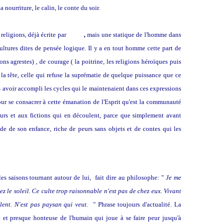
 nourriture, le calin, le conte du soir.
religions, déjà écrite par
Hegel
,
mais une statique de l'homme dans
cultures dites de pensée logique. Il y a en tout homme cette part de
ions agrestes) , de courage ( la poitrine, les religions héroïques puis
 la tête, celle qui refuse la suprématie de quelque puissance que ce
ès avoir accompli les cycles qui le maintenaient dans ces expressions
 pour se consacrer à cette émanation de l'Esprit qu'est la communauté
eurs et aux fictions qui en découlent, parce que simplement avant
de de son enfance, riche de peurs sans objets et de contes qui les
 les saisons tournant autour de lui, fait dire au philosophe: "
Je me
z le soleil. Ce culte trop raisonnable n'est pas de chez eux. Vivant
olent. N'est pas paysan qui veut.
" Phrase toujours d'actualité. La
te et presque honteuse de l'humain qui joue à se faire peur jusqu'à