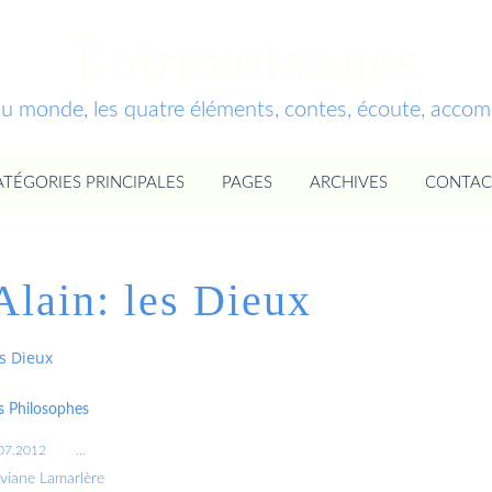
Entrevoixnues
du monde, les quatre éléments, contes, écoute, acc
ATÉGORIES PRINCIPALES
PAGES
ARCHIVES
CONTAC
Alain: les Dieux
es Dieux
 Philosophes
07.2012
…
iviane Lamarlère