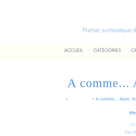
Poésie, symbolique 
ACCUEIL
CATÉGORIES
C
A comme... 
Entrevoixnues
>
Categories
>
A comme... Alain: l
Mes
22.
Par V