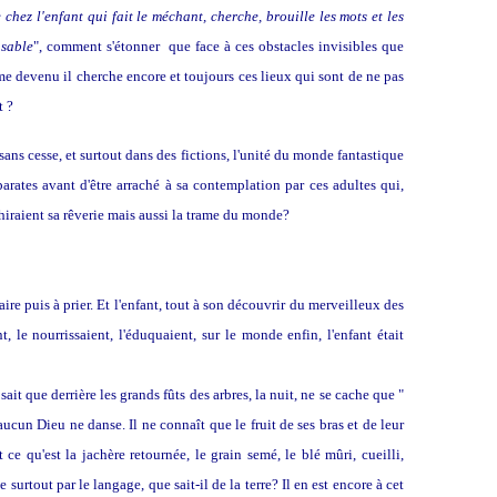
 chez l'enfant qui fait le méchant, cherche, brouille les mots et les
 sable
", comment s'étonner que face à ces obstacles invisibles que
me devenu il cherche encore et toujours ces lieux qui sont de ne pas
t ?
s cesse, et surtout dans des fictions, l'unité du monde fantastique
arates avant d'être arraché à sa contemplation par ces adultes qui,
échiraient sa rêverie mais aussi la trame du monde?
re puis à prier. Et l'enfant, tout à son découvrir du merveilleux des
 le nourrissaient, l'éduquaient, sur le monde enfin, l'enfant était
it que derrière les grands fûts des arbres, la nuit, ne se cache que "
aucun Dieu ne danse. Il ne connaît que le fruit de ses bras et de leur
 ce qu'est la jachère retournée, le grain semé, le blé mûri, cueilli,
surtout par le langage, que sait-il de la terre? Il en est encore à cet