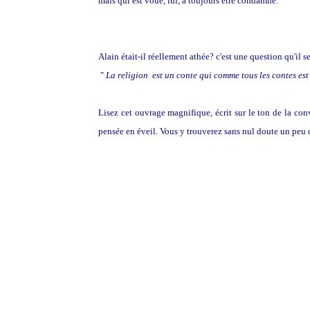
mais qui est voué, lui, à toujours être condamné.
Alain était-il réellement athée? c'est une question qu'il se
"
La religion est un conte qui comme tous les contes est 
Lisez cet ouvrage magnifique, écrit sur le ton de la conv
pensée en éveil. Vous y trouverez sans nul doute un pe
Alain, Les Dieux