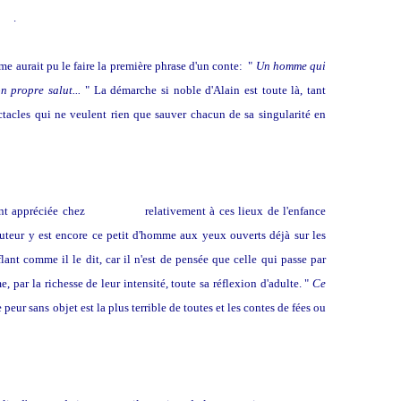
pos
.
e aurait pu le faire la première phrase d'un conte: "
Un homme qui
n propre salut...
" La démarche si noble d'Alain est toute là, tant
tacles qui ne veulent rien que sauver chacun de sa singularité en
ant appréciée chez
Bachelard
relativement à ces lieux de l'enfance
auteur y est encore ce petit d'homme aux yeux ouverts déjà sur les
lant comme il le dit, car il n'est de pensée que celle qui passe par
, par la richesse de leur intensité, toute sa réflexion d'adulte. "
Ce
e peur sans objet est la plus terrible de toutes et les contes de fées ou