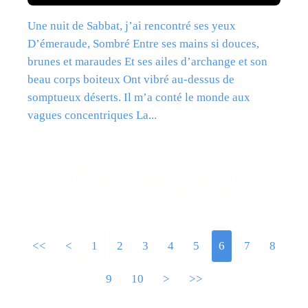
Une nuit de Sabbat, j’ai rencontré ses yeux
D’émeraude, Sombré Entre ses mains si douces,
brunes et maraudes Et ses ailes d’archange et son
beau corps boiteux Ont vibré au-dessus de
somptueux déserts. Il m’a conté le monde aux
vagues concentriques La...
Lire la suite
<<
<
1
2
3
4
5
6
7
8
9
10
>
>>