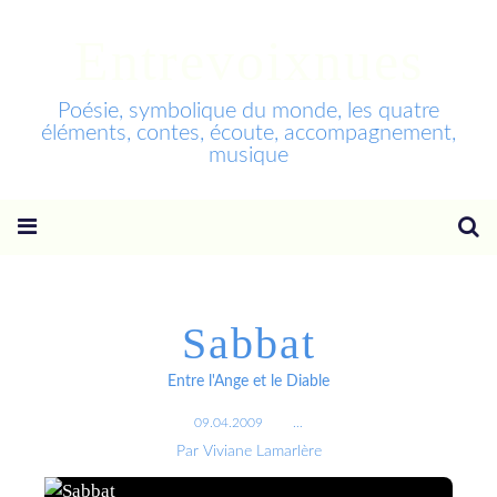
Entrevoixnues
Poésie, symbolique du monde, les quatre
éléments, contes, écoute, accompagnement,
musique
Sabbat
Entre l'Ange et le Diable
09.04.2009
…
Par Viviane Lamarlère