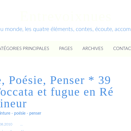
Entrevoixnues
du monde, les quatre éléments, contes, écoute, acc
ATÉGORIES PRINCIPALES
PAGES
ARCHIVES
CONTAC
, Poésie, Penser * 39
Toccata et fugue en Ré
ineur
nture - poésie - penser
08.2010
…