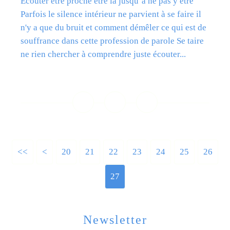
Ecouter être proche être là jusqu’à ne pas y être
Parfois le silence intérieur ne parvient à se faire il
n'y a que du bruit et comment démêler ce qui est de
souffrance dans cette profession de parole Se taire
ne rien chercher à comprendre juste écouter...
Lire la suite
<<
<
10
20
21
22
23
24
25
26
27
Newsletter