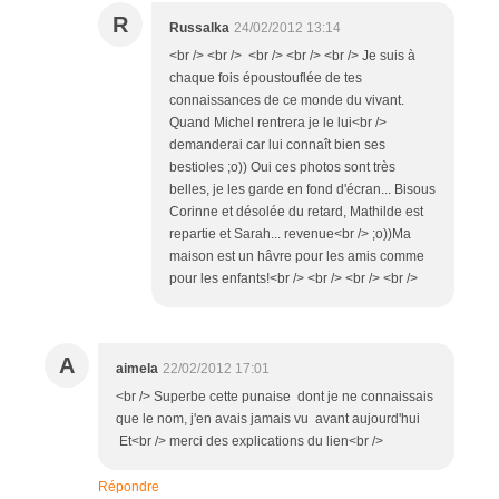
R
Russalka
24/02/2012 13:14
<br /> <br /> <br /> <br /> <br /> Je suis à
chaque fois époustouflée de tes
connaissances de ce monde du vivant.
Quand Michel rentrera je le lui<br />
demanderai car lui connaît bien ses
bestioles ;o)) Oui ces photos sont très
belles, je les garde en fond d'écran... Bisous
Corinne et désolée du retard, Mathilde est
repartie et Sarah... revenue<br /> ;o))Ma
maison est un hâvre pour les amis comme
pour les enfants!<br /> <br /> <br /> <br />
A
aimela
22/02/2012 17:01
<br /> Superbe cette punaise dont je ne connaissais
que le nom, j'en avais jamais vu avant aujourd'hui
Et<br /> merci des explications du lien<br />
Répondre