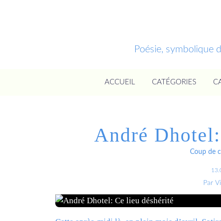
Poésie, symbolique 
ACCUEIL
CATÉGORIES
C
André Dhotel:
Coup de c
13.
Par V