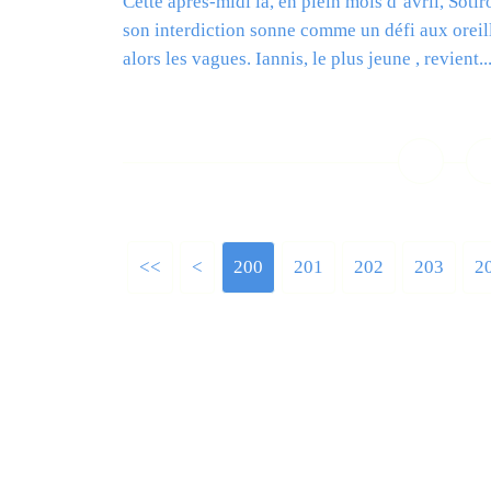
Cette après-midi là, en plein mois d’avril, Sotir
son interdiction sonne comme un défi aux oreill
alors les vagues. Iannis, le plus jeune , revient..
L
<<
<
200
201
202
203
2