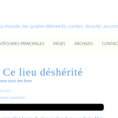
Entrevoixnues
du monde, les quatre éléments, contes, écoute, acc
ATÉGORIES PRINCIPALES
PAGES
ARCHIVES
CONTAC
 Ce lieu déshérité
oeur pour des livres
05.2012
…
iviane Lamarlère