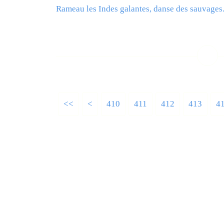
Rameau les Indes galantes, danse des sauvages.
L
<<
<
400
410
411
412
413
4