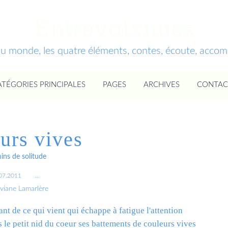
Entrevoixnues
du monde, les quatre éléments, contes, écoute, acc
ATÉGORIES PRINCIPALES
PAGES
ARCHIVES
CONTAC
urs vives
ns de solitude
07.2011
…
iviane Lamarlère
tant de ce qui vient qui échappe à fatigue l'attention
 le petit nid du coeur ses battements de couleurs vives