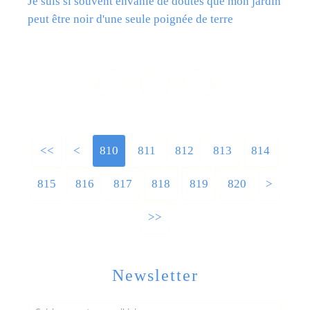
Je suis si souvent envahie de doutes que mon jardin
peut être noir d'une seule poignée de terre
Lire la suite
<<
<
800
810
811
812
813
814
815
816
817
818
819
820
830
840
850
860
870
880
890
900
1000
1100
1200
>
>>
Newsletter