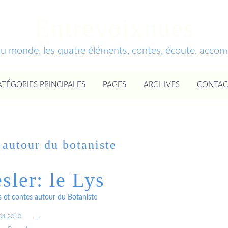
Entrevoixnues
du monde, les quatre éléments, contes, écoute, acc
ATÉGORIES PRINCIPALES
PAGES
ARCHIVES
CONTAC
 autour du botaniste
sler: le Lys
s et contes autour du Botaniste
04.2010
…