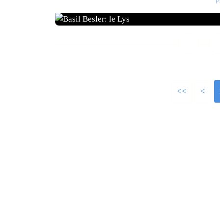
P
<<
<