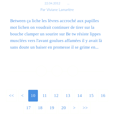
22.04.2012
…
Par Viviane Lamarlère
Between ça liche les lèvres accroché aux papilles
mot lichen on voudrait continuer de tirer sur la
bouche clamper un sourire sur Be tw résiste lippes
musclées vers l'avant goulues affamées il y avait là
sans doute un baiser en promesse il se grime en...
Lire la suite
<<
<
10
11
12
13
14
15
16
17
18
19
20
30
40
50
60
70
>
>>