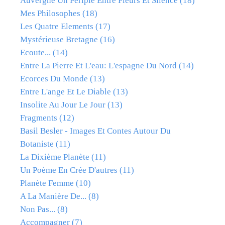
Auvergne Un Périple Entre Fleurs Et Silence
(18)
Mes Philosophes
(18)
Les Quatre Elements
(17)
Mystérieuse Bretagne
(16)
Ecoute...
(14)
Entre La Pierre Et L'eau: L'espagne Du Nord
(14)
Ecorces Du Monde
(13)
Entre L'ange Et Le Diable
(13)
Insolite Au Jour Le Jour
(13)
Fragments
(12)
Basil Besler - Images Et Contes Autour Du
Botaniste
(11)
La Dixième Planète
(11)
Un Poème En Crée D'autres
(11)
Planète Femme
(10)
A La Manière De...
(8)
Non Pas...
(8)
Accompagner
(7)