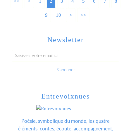
<<
<
1
2
3
4
5
6
7
8
9
10
20
>
>>
Newsletter
Entrevoixnues
Poésie, symbolique du monde, les quatre
éléments, contes, écoute, accompagnement,