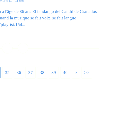
iviane Lamarlère
a à l'âge de 86 ans El fandango del Candil de Granados
uand la musique se fait voix, se fait langue
laylist/154...
ire la suite
35
36
37
38
39
40
>
>>