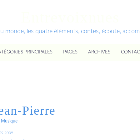
Entrevoixnues
du monde, les quatre éléments, contes, écoute, acc
ATÉGORIES PRINCIPALES
PAGES
ARCHIVES
CONTAC
ean-Pierre
Musique
09.2009
…