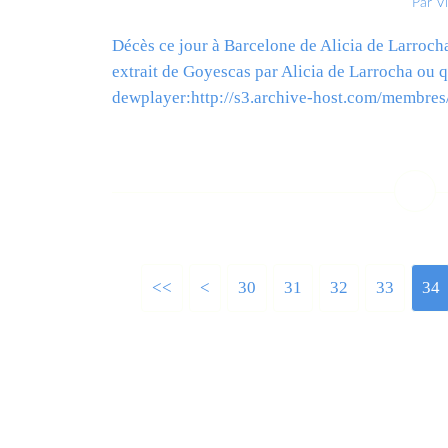
Par V
Décès ce jour à Barcelone de Alicia de Larroch
extrait de Goyescas par Alicia de Larrocha ou q
dewplayer:http://s3.archive-host.com/membres/p
L
<<
<
10
20
30
31
32
33
34