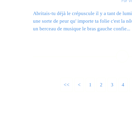
Par V
Abritais-tu déjà le crépuscule il y a tant de lu
une sorte de peur qu' importe ta folie c'est la n
un berceau de musique le bras gauche confie...
L
<<
<
1
2
3
4