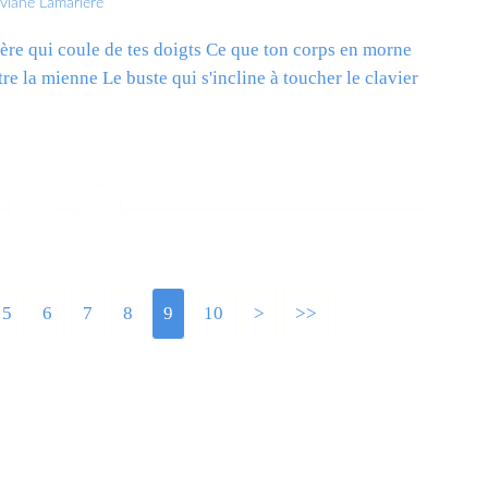
iviane Lamarlère
mière qui coule de tes doigts Ce que ton corps en morne
ôtre la mienne Le buste qui s'incline à toucher le clavier
ire la suite
5
6
7
8
9
10
20
30
40
>
>>