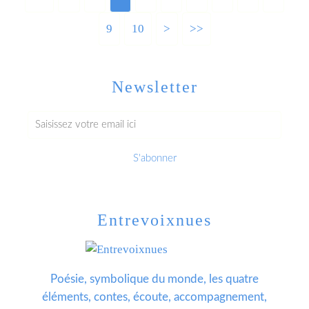
9
10
20
>
>>
Newsletter
Entrevoixnues
Poésie, symbolique du monde, les quatre
éléments, contes, écoute, accompagnement,