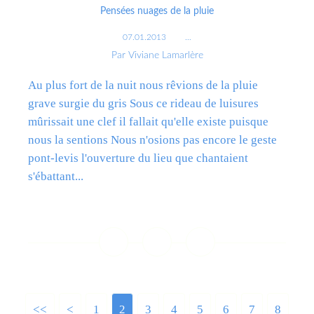
Pensées nuages de la pluie
07.01.2013
…
Par Viviane Lamarlère
Au plus fort de la nuit nous rêvions de la pluie
grave surgie du gris Sous ce rideau de luisures
mûrissait une clef il fallait qu'elle existe puisque
nous la sentions Nous n'osions pas encore le geste
pont-levis l'ouverture du lieu que chantaient
s'ébattant...
Lire la suite
<<
<
1
2
3
4
5
6
7
8