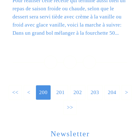
Pour réaliser cette recette qui termine aussi bien un
repas de saison froide ou chaude, selon que le
dessert sera servi tiède avec crème à la vanille ou
froid avec glace vanille, voici la marche à suivre:
Dans un grand bol mélanger à la fourchette 50...
Lire la suite
<<
<
200
201
202
203
204
>
>>
Newsletter