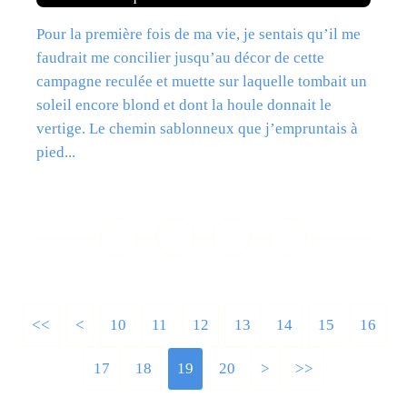
Pour la première fois de ma vie, je sentais qu’il me
faudrait me concilier jusqu’au décor de cette
campagne reculée et muette sur laquelle tombait un
soleil encore blond et dont la houle donnait le
vertige. Le chemin sablonneux que j’empruntais à
pied...
Lire la suite
<<
<
10
11
12
13
14
15
16
17
18
19
20
>
>>