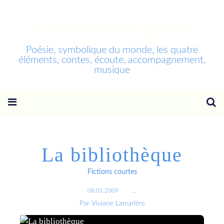
Entrevoixnues
Poésie, symbolique du monde, les quatre
éléments, contes, écoute, accompagnement,
musique
La bibliothèque
Fictions courtes
08.01.2009
…
Par Viviane Lamarlère