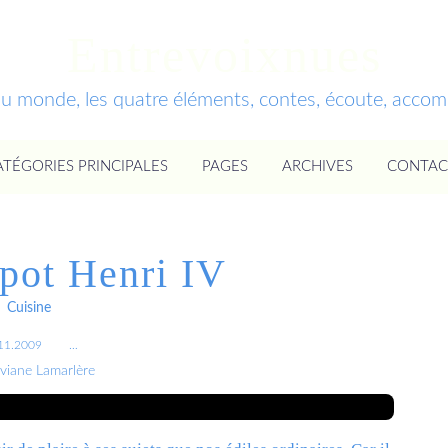
Entrevoixnues
du monde, les quatre éléments, contes, écoute, acc
ATÉGORIES PRINCIPALES
PAGES
ARCHIVES
CONTAC
 pot Henri IV
Cuisine
11.2009
…
iviane Lamarlère