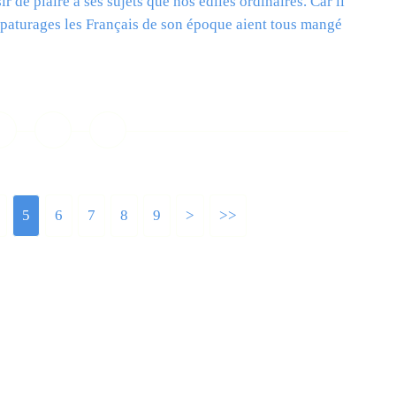
 de plaire à ses sujets que nos édiles ordinaires. Car il
t paturages les Français de son époque aient tous mangé
ire la suite
5
6
7
8
9
>
>>