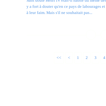
Sans doute Henri IV était-il habité du même désir
y a fort à douter qu'en ce pays de labourages e
à leur faim. Mais s'il ne souhaitait pas...
L
<<
<
1
2
3
4