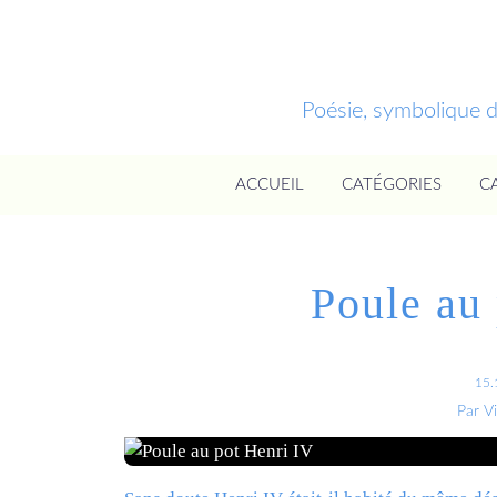
Poésie, symbolique 
ACCUEIL
CATÉGORIES
C
Poule au
15.
Par V