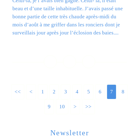
Celui-là, je l’avais bien gagné. Celui- là, il était
beau et d’une taille inhabituelle. J’avais passé une
bonne partie de cette très chaude après-midi du
mois d’août à me griffer dans les ronciers dont je
surveillais jour après jour l’éclosion des baies....
Lire la suite
<<
<
1
2
3
4
5
6
7
8
9
10
>
>>
Newsletter