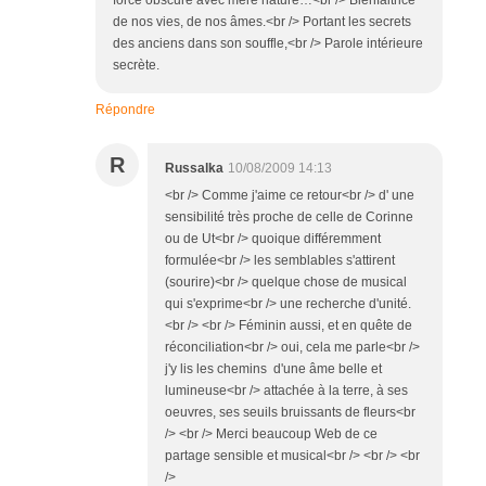
de nos vies, de nos âmes.<br /> Portant les secrets
des anciens dans son souffle,<br /> Parole intérieure
secrète.
Répondre
R
Russalka
10/08/2009 14:13
<br /> Comme j'aime ce retour<br /> d' une
sensibilité très proche de celle de Corinne
ou de Ut<br /> quoique différemment
formulée<br /> les semblables s'attirent
(sourire)<br /> quelque chose de musical
qui s'exprime<br /> une recherche d'unité.
<br /> <br /> Féminin aussi, et en quête de
réconciliation<br /> oui, cela me parle<br />
j'y lis les chemins d'une âme belle et
lumineuse<br /> attachée à la terre, à ses
oeuvres, ses seuils bruissants de fleurs<br
/> <br /> Merci beaucoup Web de ce
partage sensible et musical<br /> <br /> <br
/>