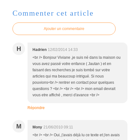
Commenter cet article
Ajouter un commentaire
H
Hadrien
12/02/2014 14:33
<br /> Bonjour Viviane ,je suis né dans la maison ou
vous avez passé votre enfance ( Jautan ) et en
faisant des recherches je suis tombé sur votre
articles qui ma beaucoup intrigué. Si nous
pouvions<br /> rentrer en contact pour quelques
questions ? <br /> <br /> <br /> mon email devrait
vous etre affiché , merci d'avance <br />
Répondre
M
Mony
21/06/2010 09:11
<br /> <br /> Oui, j'avais déjà lu ce texte et j'en avais