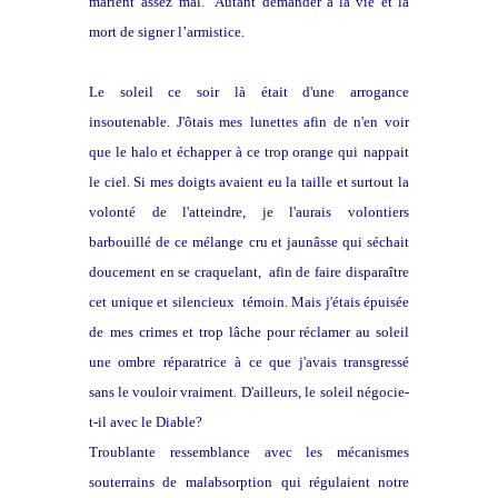
marient
assez mal. Autant demander à la vie et la
mort de signer l’armistice.
Le soleil ce soir là était d'une arrogance
insoutenable. J'ôtais mes
lunettes afin de n'en voir
que le halo et échapper à ce trop orange qui
nappait
le ciel. Si mes doigts avaient eu la taille et surtout la
volonté de l'atteindre, je l'aurais volontiers
barbouillé de ce mélange
cru et jaunâsse qui séchait
doucement en se craquelant, afin de faire
disparaître
cet unique et silencieux témoin. Mais j'étais épuisée
de
mes crimes et trop lâche pour réclamer au soleil
une ombre réparatrice
à ce que j'avais transgressé
sans le vouloir vraiment. D'ailleurs, le
soleil négocie-
t-il avec le Diable?
Troublante ressemblance avec les mécanismes
souterrains de
malabsorption qui régulaient notre