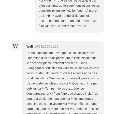
<br /> <br /> Tu avais dû lire ce texte il y a
bien des années, lorsque nous étions toutes
deux des piliers de l'Atelier (sourire) merci
de lui<br /> avoir rendu visite une fois
encore et rendu ains... un peu de vie. Bises
à toi Mony<br /> <br /> <br /> <br />
W
WeB
10/08/2009 11:39
Un halo de lumière enveloppe cette lecture,<br />
Libération d'un poids passé.<br /> Une fois de plus,
le décor est planté enivrant nos sens…<br />
Plongeant ce fort intérieur vers milles merveilles d’un
vécu pourtant douloureux.<br /> Le corps porte des
cicatrices,<br /> Que nos yeux peuvent ignorer,<br />
L’âme porte des blessures,<br /> Que l’esprit ne peut
oublier.<br /> Temps… force d’expérience
douloureuse,<br /> Pour faire que chaque instant de
bonheur devienne magique,<br /> tel une douce
brise fraiche sur le visage.<br /> A la mélodie d’une
harpe en gamme montante.<br /> Harmonie de cette
force obscure avec mère nature…<br /> Bienfaitrice