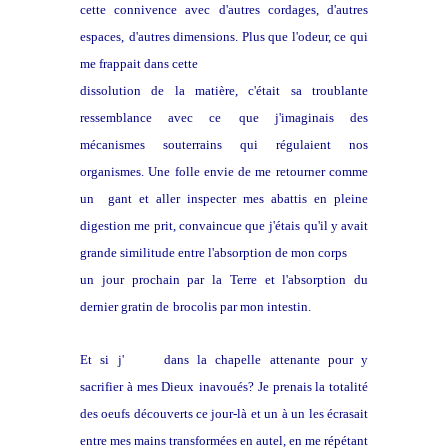
cette connivence avec d'autres cordages, d'autres
espaces,
d'autres dimensions. Plus que l'odeur, ce qui
me frappait dans cette
dissolution de la matière, c'était sa troublante
ressemblance avec ce
que j'imaginais des
mécanismes souterrains qui régulaient nos
organismes. Une folle envie de me retourner comme
un gant et aller
inspecter mes abattis en pleine
digestion me prit, convaincue que
j'étais qu'il y avait
grande similitude entre l'absorption de mon corps
un jour prochain par la Terre et l'absorption du
dernier gratin de
brocolis par mon intestin.
Et si j'
allais
dans la chapelle attenante pour y
sacrifier à mes Dieux
inavoués? Je prenais la totalité
des oeufs découverts ce jour-là et un
à un les écrasait
entre mes mains transformées en autel, en me répétant