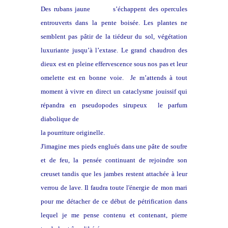
Des rubans jaune
soufré
s’échappent des opercules
entrouverts dans la
pente boisée. Les plantes ne
semblent pas pâtir de la tiédeur du sol,
végétation
luxuriante jusqu’à l’extase. Le grand chaudron des
dieux
est en pleine effervescence sous nos pas et leur
omelette est en bonne
voie. Je m’attends à tout
moment à vivre en direct un cataclysme
jouissif qui
répandra en pseudopodes sirupeux le parfum
diabolique de
la pourriture originelle.
J'imagine mes pieds englués dans une pâte de soufre
et de feu, la
pensée continuant de rejoindre son
creuset tandis que les jambes
restent attachée à leur
verrou de lave. Il faudra toute l'énergie de
mon mari
pour me détacher de ce début de pétrification dans
lequel je
me pense contenu et contenant, pierre