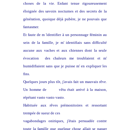
choses de la vie. Enfant tenue rigoureusement
éloignée des savoirs nocturnes et des secrets de la
génération, quoique déjà pubère, je ne pouvais que
fantasmer.
Et faute de m 'identifier à un personnage féminin au
sein de la famille, je m' identifiais sans difficulté
aucune aux vaches et aux chiennes dont la seule
évocation des chaleurs me troublaient et m'
humidifiaient sans que je puisse m' en expliquer les
fins.
Quelques jours plus tôt, j'avais fait un mauvais rêve.
Un homme de
blanc
vêtu était arrivé à la maison,
répétant vasto vasto vasto.
Habituée aux rêves prémonitoires et ressortant
trempée de sueur de ces
vagabondages oniriques, j'étais persuadée contre
toute la famille que quelque chose allait se passer