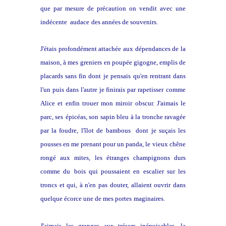
que par mesure de précaution on vendit avec une
indécente audace
des années de souvenirs.
J'étais profondément attachée aux dépendances de la
maison, à mes
greniers en poupée gigogne, emplis de
placards sans fin dont je pensais
qu'en rentrant dans
l'un puis dans l'autre je finirais par rapetisser
comme
Alice et enfin trouer mon miroir obscur. J'aimais le
parc, ses
épicéas, son sapin bleu à la tronche ravagée
par la foudre, l'îlot de
bambous dont je suçais les
pousses en me prenant pour un panda, le
vieux chêne
rongé aux mites, les étranges champignons durs
comme du
bois qui poussaient en escalier sur les
troncs et qui, à n'en pas
douter, allaient ouvrir dans
quelque écorce une de mes portes
maginaires.
J'aimais les granges aux trésors inépuisables, la