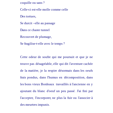
coquille ou sans ?
Celle-ci est-elle molle comme celle
Des tortues,
Se durcit –elle au passage
Dans ce chaste tunnel
Recouvert de plumage,
Se fragilise-t-elle avec le temps ?
Cette odeur de soufre qui me poursuit et que je ne
trouve pas
désagréable, elle qui dit l'aventure cachée
de la matière, je la
respire désormais dans les oeufs
frais pondus, dans l'humus en
décomposition, dans
les bons vieux Bordeaux travaillés à l'ancienne en
y
ajoutant du blanc d'oeuf un peu passé. J'ai fini par
l'accepter,
l'incorporer, ne plus la fuir ou l'associer à
des meurtres impunis.