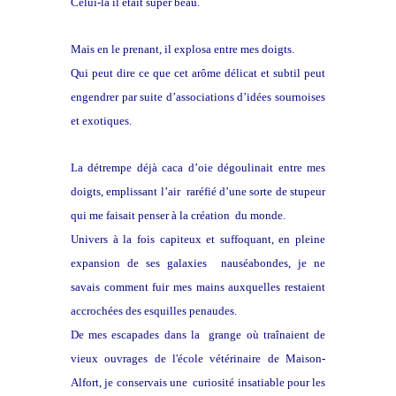
Celui-là il était super beau.
Mais en le prenant, il explosa entre mes doigts.
Qui peut dire ce que cet arôme délicat et subtil peut
engendrer par suite d’associations d’idées sournoises
et exotiques.
La détrempe déjà caca d’oie dégoulinait entre mes
doigts, emplissant l’air raréfié d’une sorte de stupeur
qui me faisait penser à la création du monde.
Univers à la fois capiteux et suffoquant, en pleine
expansion de ses galaxies nauséabondes, je ne
savais comment fuir mes mains auxquelles restaient
accrochées des esquilles penaudes.
De mes escapades dans la grange où traînaient de
vieux ouvrages de l'école vétérinaire de Maison-
Alfort, je conservais une curiosité insatiable pour les