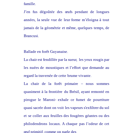
famille.
J’en fus dégoûtée des œufs pendant de longues
années, la seule vue de
leur forme m’éloigna à tout
jamais de la géométrie et même, quelques
temps, de
Brancusi.
Ballade en forêt Guyanaise.
La chair est fendillée par la sueur, les yeux rougis par
les nuées de
moustiques et l’effort que demande au
regard la traversée de cette
brume vivante.
La chair de la forêt primaire – nous sommes
quasiment à la frontière
du Brésil, ayant remonté en
pirogue le Maroni- exhale ce fumet de
pourriture
quasi sacrée dont on voit les vapeurs s'exfiltrer du sol
et
se coller aux feuilles des fougères géantes ou des
philodendrons
locaux. A chaque pas l’odeur de cet
œuf primitif, comme on parle des