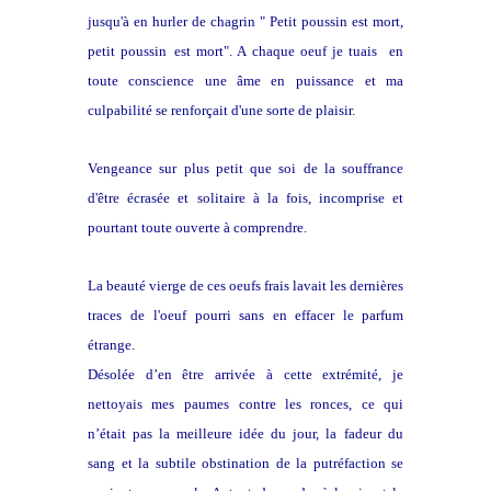
jusqu'à en hurler de chagrin " Petit poussin est mort,
petit poussin
est mort". A chaque oeuf je tuais en
toute conscience une âme en
puissance et ma
culpabilité se renforçait d'une sorte de plaisir.
Vengeance sur plus petit que soi de la souffrance
d'être écrasée et
solitaire à la fois, incomprise et
pourtant toute ouverte à comprendre.
La beauté vierge de ces oeufs frais lavait les dernières
traces de
l'oeuf pourri sans en effacer le parfum
étrange.
Désolée d’en être arrivée à cette extrémité, je
nettoyais mes paumes
contre les ronces, ce qui
n’était pas la meilleure idée du jour, la
fadeur du
sang et la subtile obstination de la putréfaction se