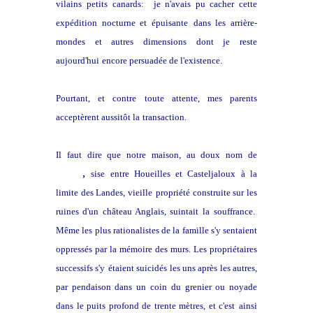
vilains petits
canards: je n'avais pu cacher cette
expédition nocturne et épuisante
dans les arrière-
mondes et autres dimensions dont je reste
aujourd'hui
encore persuadée de l'existence.
Pourtant, et contre toute attente, mes parents
acceptèrent aussitôt la
transaction.
Il faut dire que notre maison, au doux nom de
Jautan
,
sise entre Houeilles et Casteljaloux à la
limite des Landes, vieille
propriété construite sur les
ruines d'un château Anglais, suintait la
souffrance.
Même les plus rationalistes de la famille s'y sentaient
oppressés par la mémoire des murs. Les propriétaires
successifs s'y
étaient suicidés les uns après les autres,
par pendaison dans un coin
du grenier ou noyade
dans le puits profond de trente mètres, et c'est
ainsi