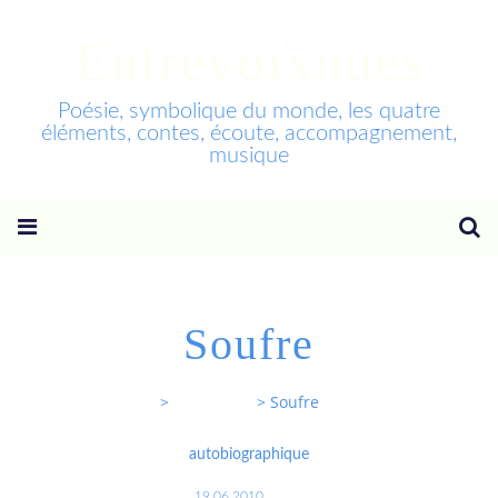
Entrevoixnues
Poésie, symbolique du monde, les quatre
éléments, contes, écoute, accompagnement,
musique
Soufre
Entrevoixnues
>
Categories
>
Soufre
autobiographique
19.06.2010
…