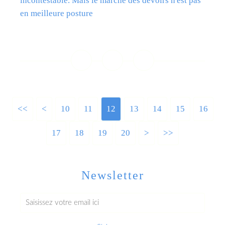
incontestable. Mais le marché des devoirs n'est pas
en meilleure posture
Lire la suite
<<
<
10
11
12
13
14
15
16
17
18
19
20
>
>>
Newsletter