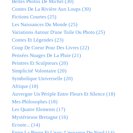
Belles Photos De Michel
(30)
Contes De La Rivière Aux Loups
(30)
Fictions Courtes
(25)
Les Naissances Du Monde
(25)
Variations Autour D'une Toile Ou Photo
(25)
Contes Et Légendes
(23)
Coup De Coeur Pour Des Livres
(22)
Pensées Nuages De La Pluie
(21)
Peintres Et Sculpteurs
(20)
Simplicité Volontaire
(20)
Symbolique Universelle
(20)
Afrique
(18)
Auvergne Un Périple Entre Fleurs Et Silence
(18)
Mes Philosophes
(18)
Les Quatre Elements
(17)
Mystérieuse Bretagne
(16)
Ecoute...
(14)
Entre La Pierre Et L'eau: L'espagne Du Nord
(14)