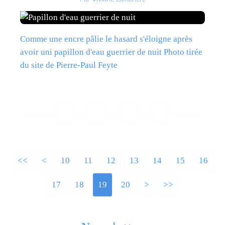
Comme une encre pâlie le hasard s'éloigne après
avoir uni papillon d'eau guerrier de nuit Photo tirée
du site de Pierre-Paul Feyte
Lire la suite
<<
<
10
11
12
13
14
15
16
17
18
19
20
>
>>