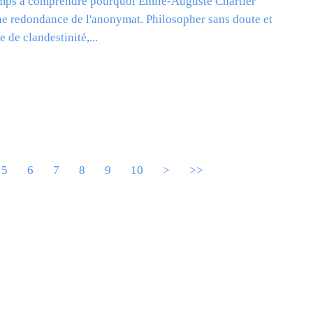
temps à comprendre pourquoi Emile-Auguste Chartier
ne redondance de l'anonymat. Philosopher sans doute et
 de clandestinité,...
ire la suite
5
6
7
8
9
10
>
>>