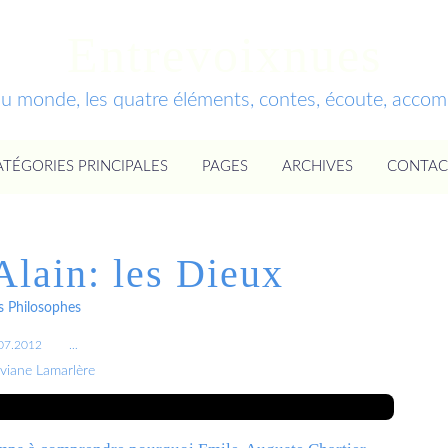
Entrevoixnues
du monde, les quatre éléments, contes, écoute, acc
ATÉGORIES PRINCIPALES
PAGES
ARCHIVES
CONTAC
Alain: les Dieux
 Philosophes
07.2012
…
iviane Lamarlère