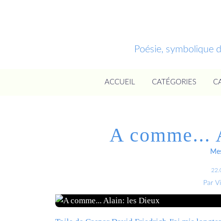
Poésie, symbolique 
ACCUEIL
CATÉGORIES
C
A comme... 
Mes
22.
Par V