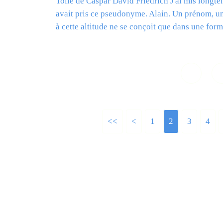
Toile de Caspar David Friedrich J'ai mis long
avait pris ce pseudonyme. Alain. Un prénom, u
à cette altitude ne se conçoit que dans une forme
L
<<
<
1
2
3
4