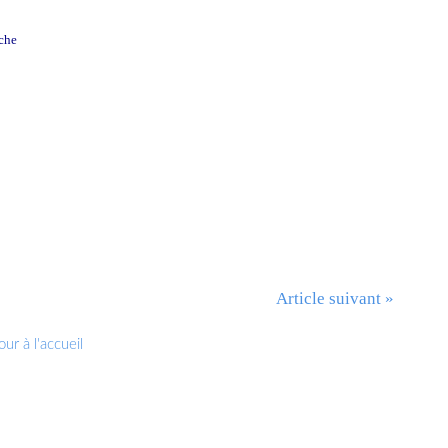
uche
roirs de Maurice Ravel
Article suivant »
ur à l'accueil