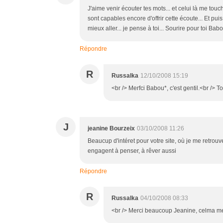
J'aime venir écouter tes mots... et celui là me tou
sont capables encore d'offrir cette écoute... Et puis
mieux aller... je pense à toi... Sourire pour toi Bab
Répondre
R
Russalka
12/10/2008 15:19
<br /> Merfci Babou*, c'est gentil.<br /> T
J
jeanine Bourzeix
03/10/2008 11:26
Beaucup d'intéret pour votre site, où je me retrou
engagent à penser, à rêver aussi
Répondre
R
Russalka
04/10/2008 08:33
<br /> Merci beaucoup Jeanine, celma me