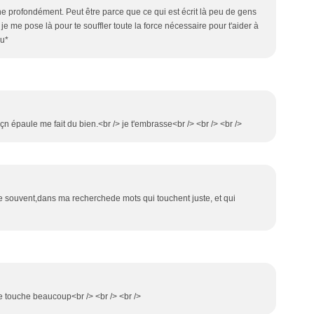
che profondément. Peut être parce que ce qui est écrit là peu de gens
 je me pose là pour te souffler toute la force nécessaire pour t'aider à
ou*
oçn épaule me fait du bien.<br /> je t'embrasse<br /> <br /> <br />
ve souvent,dans ma recherchede mots qui touchent juste, et qui
 touche beaucoup<br /> <br /> <br />