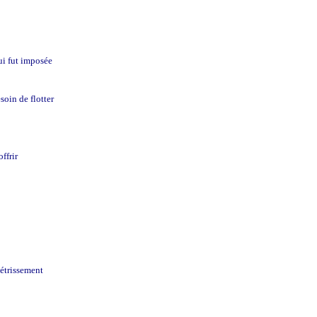
lui fut imposée
soin de flotter
ffrir
létrissement