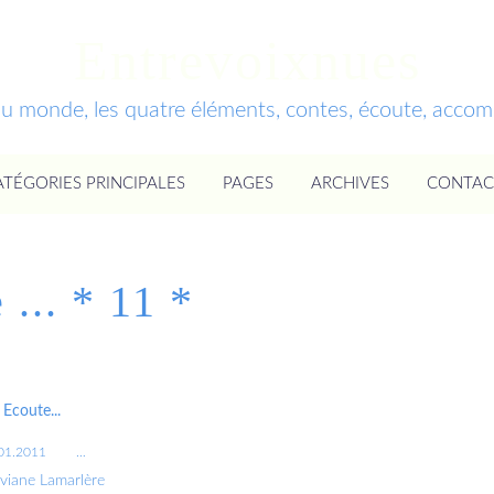
Entrevoixnues
du monde, les quatre éléments, contes, écoute, acc
ATÉGORIES PRINCIPALES
PAGES
ARCHIVES
CONTAC
 ... * 11 *
Ecoute...
01.2011
…
iviane Lamarlère