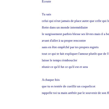
Ecoute
Tu sais
celui qui n'eut jamais de place autre que celle qui 
flotte dans un monde intermédiaire
le surgissement parfois blesse ses lèvres mais il a be
avant d'aller à sa propre rencontre
sans en être empêché par tes propres regrets
tout ce qui te fait expliquer l'amour plutôt que de l'o
laisse le temps s'emboucler
réunir ce qu'il fut ce qu'il est et sera
A chaque fois
que tu es tentée de cueillir un coquelicot
rappelle toi ta main arrêtée par le souvenir de son f