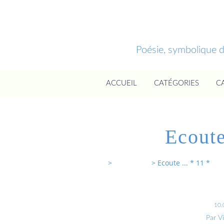
Poésie, symbolique 
ACCUEIL
CATÉGORIES
C
Ecoute
Entrevoixnues
>
Categories
>
Ecoute ... * 11 *
10.
Par V