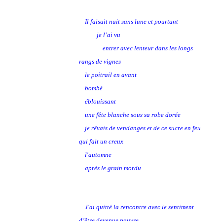
Il faisait nuit sans lune et pourtant
je l’ai vu
entrer avec lenteur dans les longs
rangs de vignes
le poitrail en avant
bombé
éblouissant
une fête blanche sous sa robe dorée
je rêvais de vendanges et de ce sucre en feu
qui fait un creux
l'automne
après le grain mordu
J'ai quitté la rencontre avec le sentiment
d’être devenue pauvre