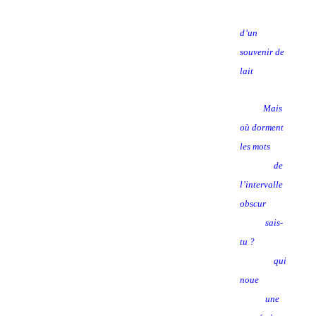
d’un
souvenir de
lait
Mais
où dorment
les mots
de
l’intervalle
obscur
sais-
tu ?
qui
noue
une