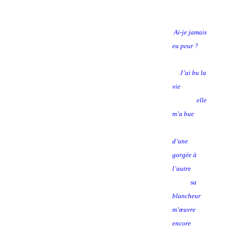
Ai-je jamais
eu peur ?
J’ai bu la
vie
elle
m’a bue
d’une
gorgée à
l’autre
sa
blancheur
m’œuvre
encore