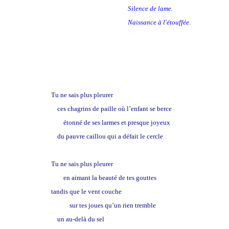
Silence de lame.
Naissance à l'étouffée.
Tu ne sais plus pleurer
ces chagrins de paille où l’enfant se berce
étonné de ses larmes et presque joyeux
du pauvre caillou qui a défait le cercle
Tu ne sais plus pleurer
en aimant la beauté de tes gouttes
tandis que le vent couche
sur tes joues qu’un rien tremble
un au-delà du sel