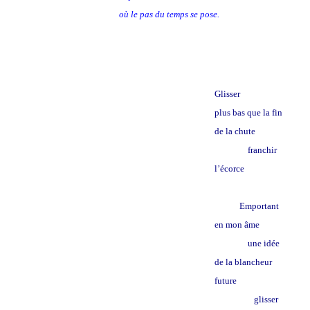
où le pas du temps se pose.
Glisser
plus bas que la fin
de la chute
franchir
l’écorce
Emportant
en mon âme
une idée
de la blancheur
future
glisser