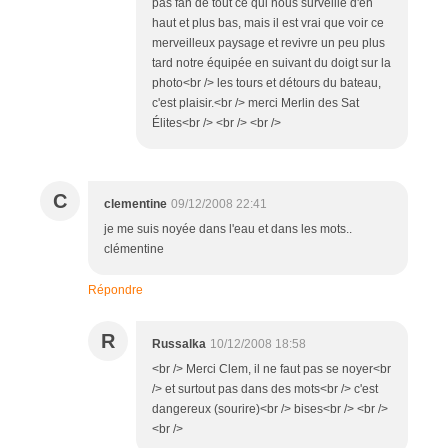
pas fan de tout ce qui nous surveille d'en
haut et plus bas, mais il est vrai que voir ce
merveilleux paysage et revivre un peu plus
tard notre équipée en suivant du doigt sur la
photo<br /> les tours et détours du bateau,
c'est plaisir.<br /> merci Merlin des Sat
Élites<br /> <br /> <br />
C
clementine
09/12/2008 22:41
je me suis noyée dans l'eau et dans les mots..
clémentine
Répondre
R
Russalka
10/12/2008 18:58
<br /> Merci Clem, il ne faut pas se noyer<br
/> et surtout pas dans des mots<br /> c'est
dangereux (sourire)<br /> bises<br /> <br />
<br />