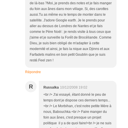
de là-bas ?Moi, je prends des notes et je fais manger
du foin aux ânes dans mon village. Si, des carottes
aussi.Tu as même eu le temps de monter dans le
satellite. J'adore Google earth. Je le prends pour
aller au dessus de Londres de Nantes et je fais
comme le Père Noël : je rends visite à tous ceux que
j'aime et je surveille la Forêt de Brocéliande. Comme
Dieu, je suis bien obligé de m'adapter à cette
modernité et ainsi, je fais la nique aux Djinns et aux
Farfadets malins en bon petit Goublin que je suis
resté.Feel zen !
Répondre
R
Russalka
10/12/2008 19:02
<br /> J'ai essayé, étant donné le peu de
temps dont je dispose ces derniers temps...
<br /> Le Morbihan, c'est notre petite Mère à
nous, Babouchka.<br /> Faire manger du
foin aux ânes, c'est presque un projet
politique il y a de quoi faire!<br /> je ne suis