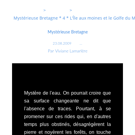
Entrevoixnues
>
Categories
>
Mystérieuse Bretagne * 4 * L'Île aux moines et le Golfe du
Mystérieuse Bretagne
23.08.2009
…
Par Viviane Lamarlère
Mystère de l'eau. On pourrait croire que
sa surface changeante ne dit que
l'absence de traces. Pourtant, à se
promener sur ces rides qui, en d'autres
temps plus obstinés, désagrégèrent la
pierre et noyèrent les forêts, on touche