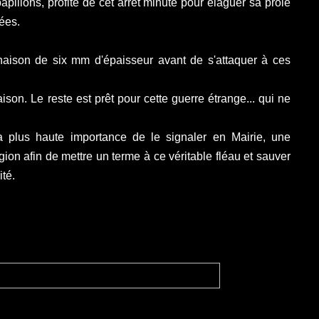
apillons, profite de cet arrêt minute pour
élaguer sa proie
ées.
aison de six mm d'épaisseur avant de s'attaquer à ces
ison. Le reste est prêt pour cette guerre étrange... qui ne
a plus haute importance de le signaler en Mairie, une
ion afin de mettre un terme à ce véritable fléau et sauver
ité
.