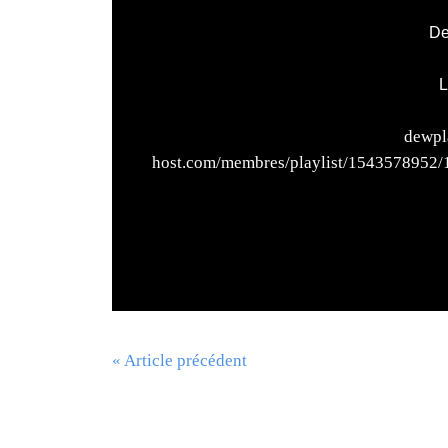
De
L
dewpla
host.com/membres/playlist/1543578952
« Article précédent