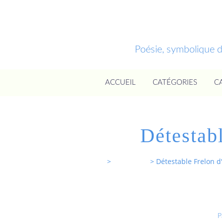
Poésie, symbolique 
ACCUEIL
CATÉGORIES
C
Détestab
Entrevoixnues
>
Categories
>
Détestable Frelon d
P