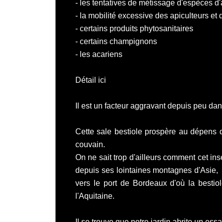
- les tentatives de métissage d'espèces d'
- la mobilité excessive des apiculteurs et 
- certains produits phytosanitaires
- certains champignons
- les acariens
Détail ici
Il est un facteur aggravant depuis peu dan
Cette sale bestiole prospère au dépens d
couvain.
On ne sait trop d'ailleurs comment cet in
depuis ses lointaines montagnes d'Asie
vers le port de
Bordeaux
d'où la bestiol
l'Aquitaine.
Il se trouve que notre jardin abrite un essa