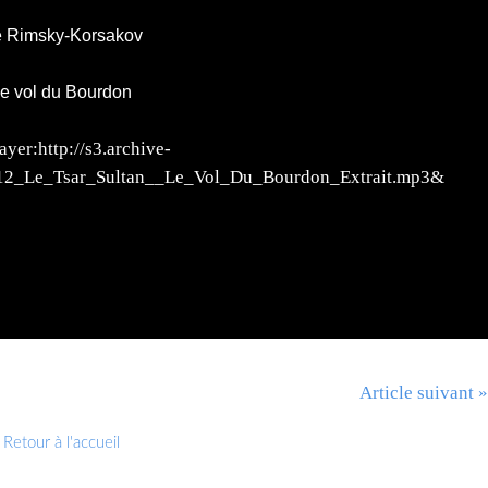
 Rimsky-Korsakov
e vol du Bourdon
yer:http://s3.archive-
/12_Le_Tsar_Sultan__Le_Vol_Du_Bourdon_Extrait.mp3&
Article suivant »
Retour à l'accueil