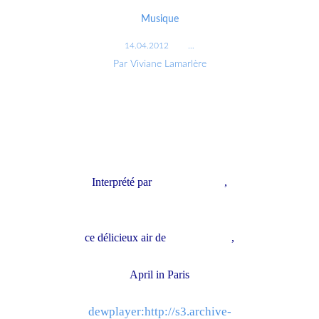
Musique
14.04.2012
…
Par Viviane Lamarlère
Interprété par
Dawn Upshaw
,
ce délicieux air de
Duke Vernon
,
April in Paris
dewplayer:http://s3.archive-