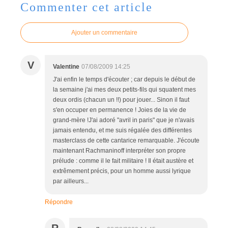
Commenter cet article
Ajouter un commentaire
V
Valentine
07/08/2009 14:25
J'ai enfin le temps d'écouter ; car depuis le début de
la semaine j'ai mes deux petits-fils qui squatent mes
deux ordis (chacun un !!) pour jouer... Sinon il faut
s'en occuper en permanence ! Joies de la vie de
grand-mère !J'ai adoré "avril in paris" que je n'avais
jamais entendu, et me suis régalée des différentes
masterclass de cette cantarice remarquable. J'écoute
maintenant Rachmaninoff interpréter son propre
prélude : comme il le fait militaire ! Il était austère et
extrêmement précis, pour un homme aussi lyrique
par ailleurs...
Répondre
R