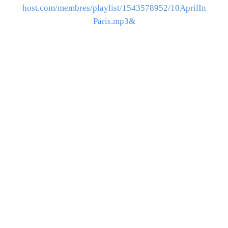
host.com/membres/playlist/1543578952/10AprilIn
Paris.mp3&
Une Master Class donnée par cette cantatrice
américaine