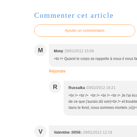
Commenter cet article
Ajouter un commentaire
M
Mony
29/01/2012 15:09
<br /> Quand le corps se rappelle à nous il nous fa
Répondre
R
Russalka
03/02/2012 19:21
<br /> <br /> <br /> <br /> <br /> Je l'ai
de ce que j'aurais dû voir)<br /> et troubl
dans le fond, nous sommes mortels ;o)))<br
V
Valentine :0056:
29/01/2012 12:19