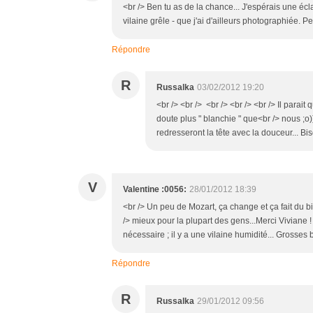
<br /> Ben tu as de la chance... J'espérais une éclai
vilaine grêle - que j'ai d'ailleurs photographiée. Pe
Répondre
R
Russalka
03/02/2012 19:20
<br /> <br /> <br /> <br /> <br /> Il para
doute plus " blanchie " que<br /> nous ;o
redresseront la tête avec la douceur... Biso
V
Valentine :0056:
28/01/2012 18:39
<br /> Un peu de Mozart, ça change et ça fait du b
/> mieux pour la plupart des gens...Merci Viviane 
nécessaire ; il y a une vilaine humidité... Grosses b
Répondre
R
Russalka
29/01/2012 09:56