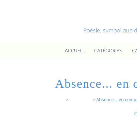
Poésie, symbolique 
ACCUEIL
CATÉGORIES
C
Absence... en
Entrevoixnues
>
Categories
>
Absence... en comp
C