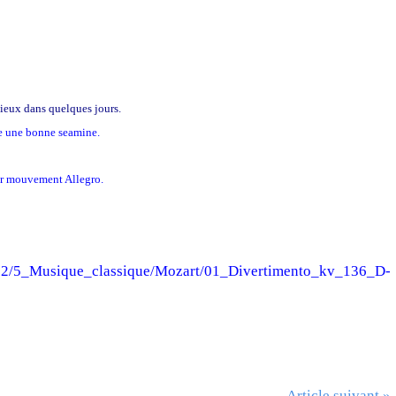
mieux dans quelques jours.
e une bonne seamine.
ir mouvement Allegro.
52/5_Musique_classique/Mozart/01_Divertimento_kv_136_D-
Article suivant »