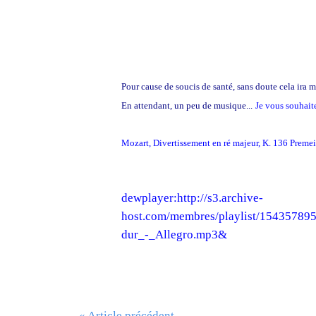
Pour cause de soucis de santé, sans doute cela ira 
En attendant, un peu de musique...
Je vous souhait
Mozart, Divertissement en ré majeur, K. 136 Preme
dewplayer:http://s3.archive-
host.com/membres/playlist/15435789
dur_-_Allegro.mp3&
« Article précédent