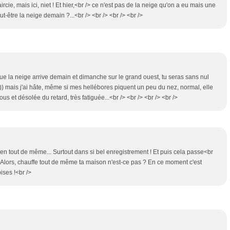
rcie, mais ici, niet ! Et hier,<br /> ce n'est pas de la neige qu'on a eu mais une
ut-être la neige demain ?...<br /> <br /> <br /> <br />
it que la neige arrive demain et dimanche sur le grand ouest, tu seras sans nul
))) mais j'ai hâte, même si mes hellébores piquent un peu du nez, normal, elle
us et désolée du retard, très fatiguée...<br /> <br /> <br /> <br />
ien tout de même... Surtout dans si bel enregistrement ! Et puis cela passe<br
! Alors, chauffe tout de même ta maison n'est-ce pas ? En ce moment c'est
ises !<br />