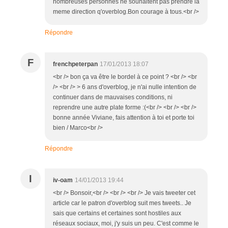
nombreuses personnes ne souhaitent pas prendre la
meme direction q'overblog.Bon courage à tous.<br />
Répondre
F
frenchpeterpan
17/01/2013 18:07
<br /> bon ça va être le bordel à ce point ? <br /> <br
/> <br /> > 6 ans d'overblog, je n'ai nulle intention de
continuer dans de mauvaises conditions, ni
reprendre une autre plate forme :(<br /> <br /> <br />
bonne année Viviane, fais attention à toi et porte toi
bien / Marco<br />
Répondre
I
iv-oam
14/01/2013 19:44
<br /> Bonsoir,<br /> <br /> <br /> Je vais tweeter cet
article car le patron d'overblog suit mes tweets.. Je
sais que certains et certaines sont hostiles aux
réseaux sociaux, moi, j'y suis un peu. C'est comme le