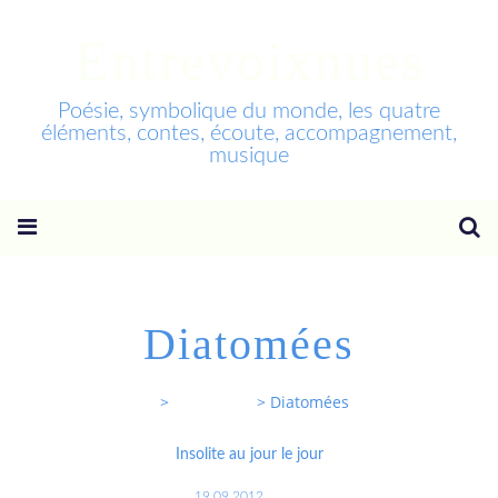
Entrevoixnues
Poésie, symbolique du monde, les quatre
éléments, contes, écoute, accompagnement,
musique
Diatomées
Entrevoixnues
>
Categories
>
Diatomées
Insolite au jour le jour
19.09.2012
…