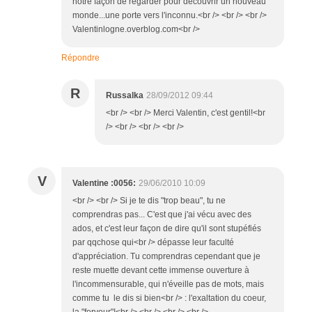
notre façon de regarder pour découvrir un nouveau
monde...une porte vers l'inconnu.<br /> <br /> <br />
Valentinlogne.overblog.com<br />
Répondre
R
Russalka
28/09/2012 09:44
<br /> <br /> Merci Valentin, c'est gentil!<br
/> <br /> <br /> <br />
V
Valentine :0056:
29/06/2010 10:09
<br /> <br /> Si je te dis "trop beau", tu ne
comprendras pas... C'est que j'ai vécu avec des
ados, et c'est leur façon de dire qu'il sont stupéfiés
par qqchose qui<br /> dépasse leur faculté
d'appréciation. Tu comprendras cependant que je
reste muette devant cette immense ouverture à
l'incommensurable, qui n'éveille pas de mots, mais
comme tu le dis si bien<br /> : l'exaltation du coeur,
la "ferveur"!<br /> <br /> <br /> <br />