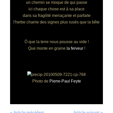
un chemin se moque de qui passe
ici chaque chose est à sa place
dans sa fragilité menaçante et parfaite
l'herbe charrie des signes plus rusés que la bête
Ô que la terre nous pousse au vide !
Que monte en graine
la ferveur
!
Photo de
Pierre-Paul Feyte
« Article précédent
Article suivant »