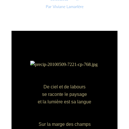
Par Viviane Lamarlère
De ciel et de labours
se raconte le paysage
et la lumière est sa langue
Sur la marge des champs