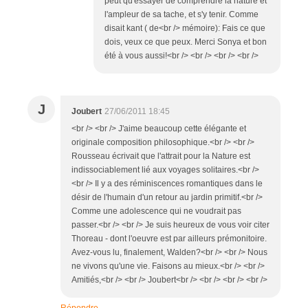
peut qu'essayer de comprendre la nature et
l'ampleur de sa tache, et s'y tenir. Comme
disait kant ( de<br /> mémoire): Fais ce que
dois, veux ce que peux. Merci Sonya et bon
été à vous aussi!<br /> <br /> <br /> <br />
J
Joubert
27/06/2011 18:45
<br /> <br /> J'aime beaucoup cette élégante et
originale composition philosophique.<br /> <br />
Rousseau écrivait que l'attrait pour la Nature est
indissociablement lié aux voyages solitaires.<br />
<br /> Il y a des réminiscences romantiques dans le
désir de l'humain d'un retour au jardin primitif.<br />
Comme une adolescence qui ne voudrait pas
passer.<br /> <br /> Je suis heureux de vous voir citer
Thoreau - dont l'oeuvre est par ailleurs prémonitoire.
Avez-vous lu, finalement, Walden?<br /> <br /> Nous
ne vivons qu'une vie. Faisons au mieux.<br /> <br />
Amitiés,<br /> <br /> Joubert<br /> <br /> <br /> <br />
Répondre