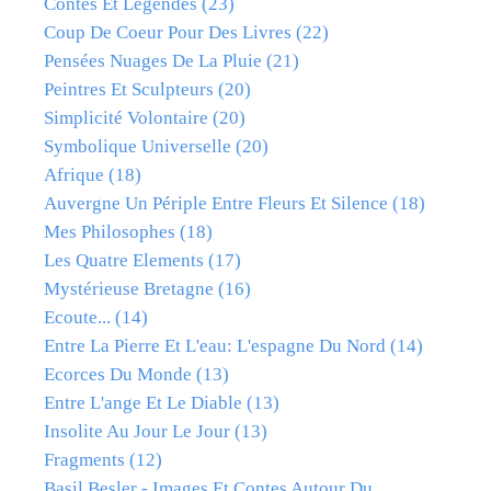
Contes Et Légendes
(23)
Coup De Coeur Pour Des Livres
(22)
Pensées Nuages De La Pluie
(21)
Peintres Et Sculpteurs
(20)
Simplicité Volontaire
(20)
Symbolique Universelle
(20)
Afrique
(18)
Auvergne Un Périple Entre Fleurs Et Silence
(18)
Mes Philosophes
(18)
Les Quatre Elements
(17)
Mystérieuse Bretagne
(16)
Ecoute...
(14)
Entre La Pierre Et L'eau: L'espagne Du Nord
(14)
Ecorces Du Monde
(13)
Entre L'ange Et Le Diable
(13)
Insolite Au Jour Le Jour
(13)
Fragments
(12)
Basil Besler - Images Et Contes Autour Du