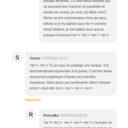
paradis terrestre. Ce sont deux mondes qui
ne peuvent que marcher en parallèle et
jamais se croiser, je crois ;o)) Mille emrci
Miche de ton commentaire riche de sens,
même si je n'y adhère pas,<br /> comme
disait Voltaire, je me battrai pour que tu
puisses l'énoncer!<br /> <br /> <br /> <br />
S
Sonya
27/06/2011 20:13
<br /> <br /> Tu as reçu en partage une langue. Il te
faut maintenant apprendre à la parler. C'est très beau
et pourrait s'appliquer à toutes les activités
humaines. Mais aussi aux sentiments. Merci Viviane
et<br /> bon été <br /> <br /> <br /> <br />
Répondre
R
Russalka
28/06/2011 09:23
<br /> <br /> <br /> <br /> <br /> L'humain ne