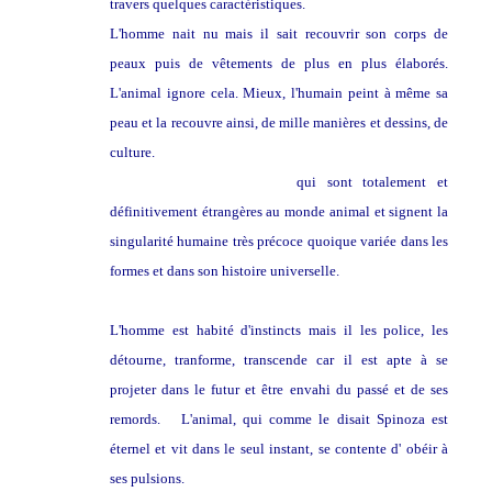
travers quelques caractéristiques.
L'homme nait nu mais il sait recouvrir son corps de
peaux puis de vêtements de plus en plus élaborés.
L'animal ignore cela. Mieux, l'humain peint à même sa
peau et la recouvre ainsi, de mille manières et dessins, de
culture.
Marcel Mauss avait répertorié ces techniques
de recouvrement du corps
qui sont totalement et
définitivement étrangères au monde animal et signent la
singularité humaine très précoce quoique variée dans les
formes et dans son histoire universelle.
L'homme est habité d'instincts mais il les police, les
détourne, tranforme, transcende car il est apte à se
projeter dans le futur et être envahi du passé et de ses
remords. L'animal, qui comme le disait Spinoza est
éternel et vit dans le seul instant, se contente d' obéir à
ses pulsions.