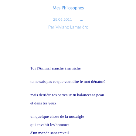
Mes Philosophes
28.06.2011
…
Par Viviane Lamarlère
Toi l'Animal
arraché à sa niche
tu ne sais pas ce que veut dire le mot dénaturé
mais derrière tes barreaux tu balances ta peau
et dans tes yeux
un quelque chose de la nostalgie
qui envahit les hommes
d'un monde sans travail