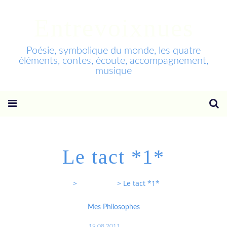
Entrevoixnues
Poésie, symbolique du monde, les quatre
éléments, contes, écoute, accompagnement,
musique
Le tact *1*
Entrevoixnues
>
Categories
>
Le tact *1*
Mes Philosophes
19.08.2011
…