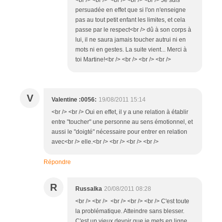
persuadée en effet que si l'on n'enseigne
pas au tout petit enfant les limites, et cela
passe par le respect<br /> dû à son corps à
lui, il ne saura jamais toucher autrui ni en
mots ni en gestes. La suite vient... Merci à
toi Martine!<br /> <br /> <br /> <br />
V
Valentine :0056:
19/08/2011 15:14
<br /> <br /> Oui en effet, il y a une relation à établir
entre "toucher" une personne au sens émotionnel, et
aussi le "doigté" nécessaire pour entrer en relation
avec<br /> elle.<br /> <br /> <br /> <br />
Répondre
R
Russalka
20/08/2011 08:28
<br /> <br /> <br /> <br /> <br /> C'est toute
la problématique. Atteindre sans blesser.
C'est un vieux devoir que je mets en ligne