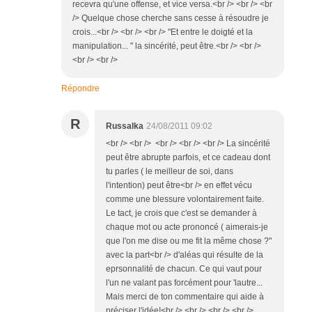
recevra qu'une offense, et vice versa.<br /> <br /> <br
/> Quelque chose cherche sans cesse à résoudre je
crois...<br /> <br /> <br /> "Et entre le doigté et la
manipulation... " la sincérité, peut être.<br /> <br />
<br /> <br />
Répondre
R
Russalka
24/08/2011 09:02
<br /> <br /> <br /> <br /> <br /> La sincérité
peut être abrupte parfois, et ce cadeau dont
tu parles ( le meilleur de soi, dans
l'intention) peut être<br /> en effet vécu
comme une blessure volontairement faite.
Le tact, je crois que c'est se demander à
chaque mot ou acte prononcé ( aimerais-je
que l'on me dise ou me fit la même chose ?"
avec la part<br /> d'aléas qui résulte de la
eprsonnalité de chacun. Ce qui vaut pour
l'un ne valant pas forcément pour 'lautre...
Mais merci de ton commentaire qui aide à
préciser l'idée!<br /> <br /> <br /> <br />