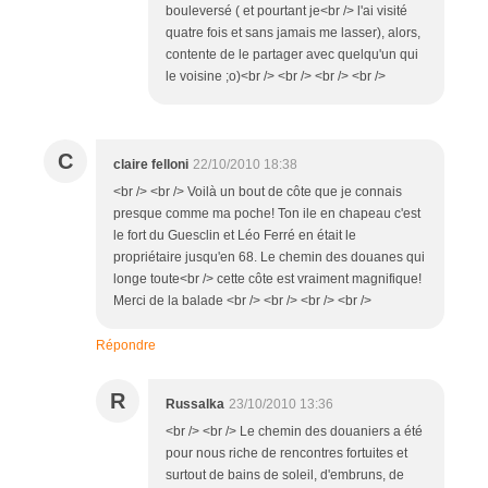
bouleversé ( et pourtant je<br /> l'ai visité
quatre fois et sans jamais me lasser), alors,
contente de le partager avec quelqu'un qui
le voisine ;o)<br /> <br /> <br /> <br />
C
claire felloni
22/10/2010 18:38
<br /> <br /> Voilà un bout de côte que je connais
presque comme ma poche! Ton ile en chapeau c'est
le fort du Guesclin et Léo Ferré en était le
propriétaire jusqu'en 68. Le chemin des douanes qui
longe toute<br /> cette côte est vraiment magnifique!
Merci de la balade <br /> <br /> <br /> <br />
Répondre
R
Russalka
23/10/2010 13:36
<br /> <br /> Le chemin des douaniers a été
pour nous riche de rencontres fortuites et
surtout de bains de soleil, d'embruns, de