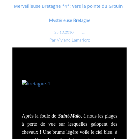
Merveilleuse Bretagne *4*: Vers la pointe du Grouin
Mystérieuse Bretagne
23.10.2010
…
Par Viviane Lamarlère
Après la foule de
Saint-Malo
, à nous les plages
à perte de vue sur lesquelles galopent des
chevaux ! Une brume légère voile le ciel bleu, à