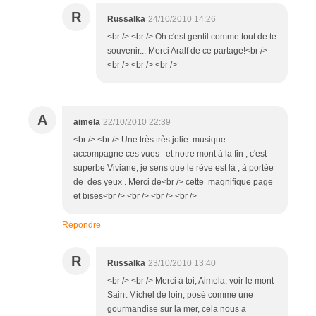
R
Russalka
24/10/2010 14:26
<br /> <br /> Oh c'est gentil comme tout de te
souvenir... Merci Aralf de ce partage!<br />
<br /> <br /> <br />
A
aimela
22/10/2010 22:39
<br /> <br /> Une très très jolie musique
accompagne ces vues et notre mont à la fin , c'est
superbe Viviane, je sens que le rève est là , à portée
de des yeux . Merci de<br /> cette magnifique page
et bises<br /> <br /> <br /> <br />
Répondre
R
Russalka
23/10/2010 13:40
<br /> <br /> Merci à toi, Aimela, voir le mont
Saint Michel de loin, posé comme une
gourmandise sur la mer, cela nous a