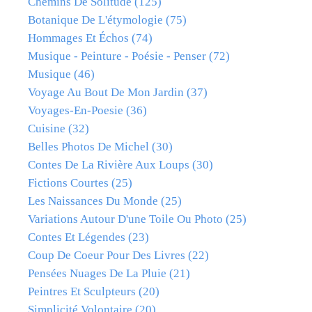
Chemins De Solitude
(125)
Botanique De L'étymologie
(75)
Hommages Et Échos
(74)
Musique - Peinture - Poésie - Penser
(72)
Musique
(46)
Voyage Au Bout De Mon Jardin
(37)
Voyages-En-Poesie
(36)
Cuisine
(32)
Belles Photos De Michel
(30)
Contes De La Rivière Aux Loups
(30)
Fictions Courtes
(25)
Les Naissances Du Monde
(25)
Variations Autour D'une Toile Ou Photo
(25)
Contes Et Légendes
(23)
Coup De Coeur Pour Des Livres
(22)
Pensées Nuages De La Pluie
(21)
Peintres Et Sculpteurs
(20)
Simplicité Volontaire
(20)