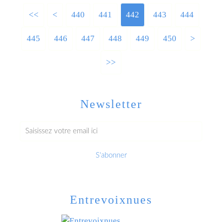
<<
<
400
410
420
430
440
441
442
443
444
445
446
447
448
449
450
460
470
480
490
500
600
700
800
900
1000
1100
1200
>
>>
Newsletter
Entrevoixnues