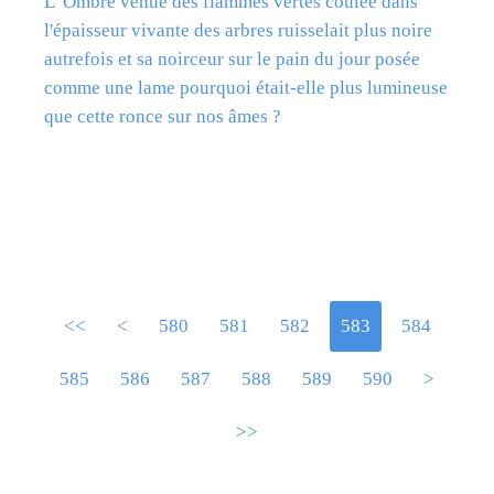
L' Ombre venue des flammes vertes coulée dans
l'épaisseur vivante des arbres ruisselait plus noire
autrefois et sa noirceur sur le pain du jour posée
comme une lame pourquoi était-elle plus lumineuse
que cette ronce sur nos âmes ?
Lire la suite
<<
<
500
510
520
530
540
550
560
570
580
581
582
583
584
585
586
587
588
589
590
600
700
800
900
1000
1100
1200
>
>>