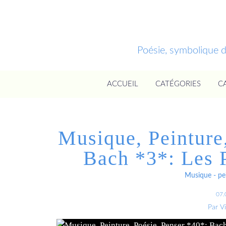
Poésie, symbolique 
ACCUEIL
CATÉGORIES
C
Musique, Peinture
Bach *3*: Les P
Musique - pei
07.
Par V