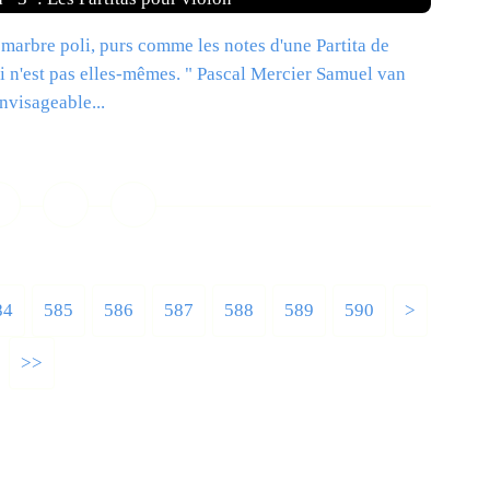
arbre poli, purs comme les notes d'une Partita de
ui n'est pas elles-mêmes. " Pascal Mercier Samuel van
nvisageable...
ire la suite
84
585
586
587
588
589
590
600
700
800
900
1000
1100
1200
>
>>