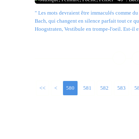
" Les mots devraient être immaculés comme du m
Bach, qui changent en silence parfait tout ce q
Hoogstraten, Vestibule en trompe-l'oeil. Est-il e
L
<<
<
500
510
520
530
540
550
560
570
580
581
582
583
5