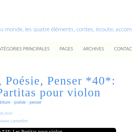
Entrevoixnues
du monde, les quatre éléments, contes, écoute, acc
ATÉGORIES PRINCIPALES
PAGES
ARCHIVES
CONTAC
, Poésie, Penser *40*:
artitas pour violon
nture - poésie - penser
08.2010
…
iviane Lamarlère