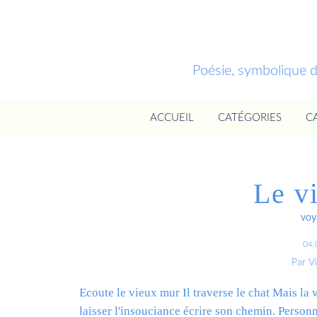
Poésie, symbolique 
ACCUEIL
CATÉGORIES
C
Le v
voy
04.
Par V
Ecoute le vieux mur Il traverse le chat Mais la v
laisser l'insouciance écrire son chemin. Person