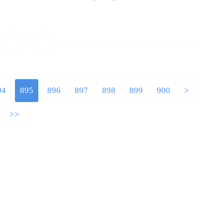
ire la suite
94
895
896
897
898
899
900
1000
1100
1200
>
>>