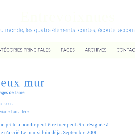
Entrevoixnues
du monde, les quatre éléments, contes, écoute, acc
ATÉGORIES PRINCIPALES
PAGES
ARCHIVES
CONTAC
ieux mur
ages de l'âme
08.2008
…
iviane Lamarlère
ie prête à bondir peut-être tuer peut être résignée à
ne n'a crié Le mur si loin déjà. Septembre 2006