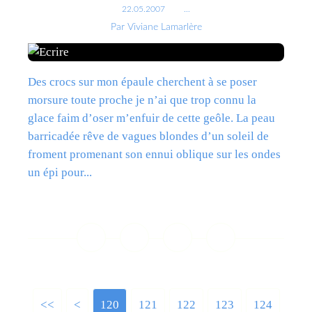
22.05.2007
…
Par Viviane Lamarlère
Des crocs sur mon épaule cherchent à se poser
morsure toute proche je n’ai que trop connu la
glace faim d’oser m’enfuir de cette geôle. La peau
barricadée rêve de vagues blondes d’un soleil de
froment promenant son ennui oblique sur les ondes
un épi pour...
Lire la suite
<<
<
100
110
120
121
122
123
124