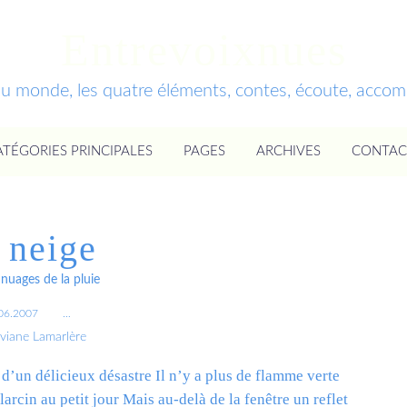
Entrevoixnues
du monde, les quatre éléments, contes, écoute, acc
ATÉGORIES PRINCIPALES
PAGES
ARCHIVES
CONTAC
 neige
nuages de la pluie
06.2007
…
iviane Lamarlère
s d’un délicieux désastre Il n’y a plus de flamme verte
larcin au petit jour Mais au-delà de la fenêtre un reflet