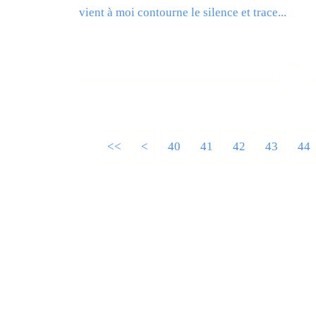
vient à moi contourne le silence et trace...
L
<<
<
10
20
30
40
41
42
43
44