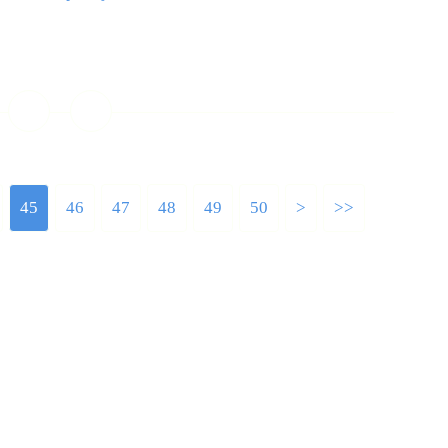
ire la suite
45
46
47
48
49
50
60
70
80
90
100
200
>
>>