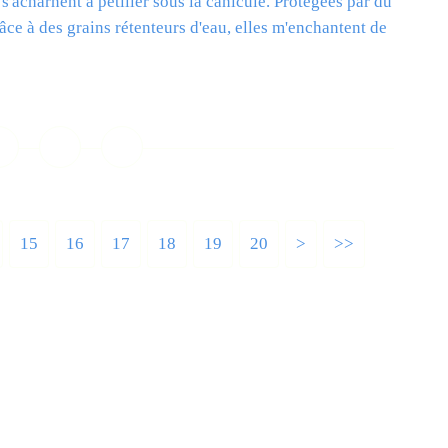
'acharnent à pétiller sous la canicule. Protégées par du
âce à des grains rétenteurs d'eau, elles m'enchantent de
ire la suite
15
16
17
18
19
20
>
>>