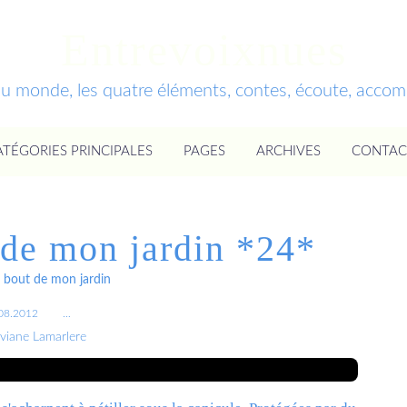
Entrevoixnues
du monde, les quatre éléments, contes, écoute, acc
ATÉGORIES PRINCIPALES
PAGES
ARCHIVES
CONTAC
 de mon jardin *24*
 bout de mon jardin
08.2012
…
iviane Lamarlere