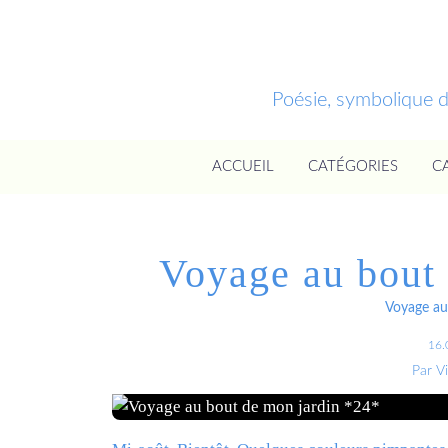
Poésie, symbolique 
ACCUEIL
CATÉGORIES
C
Voyage au bout
Voyage au
16.
Par V