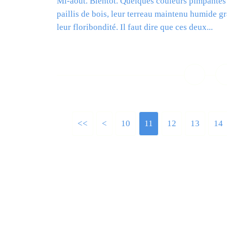
Mi-août. Bientôt. Quelques couleurs pimpantes s
paillis de bois, leur terreau maintenu humide gr
leur floribondité. Il faut dire que ces deux...
L
<<
<
10
11
12
13
14