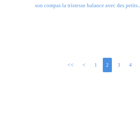
son compas la tristesse balance avec des petits..
L
<<
<
1
2
3
4