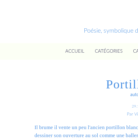
Poésie, symbolique 
ACCUEIL
CATÉGORIES
C
Porti
aut
29.
Par V
Il brume il vente un peu l'ancien portillon blanc
dessiner son ouverture au sol comme une balleri