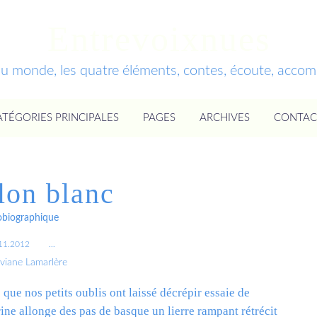
Entrevoixnues
du monde, les quatre éléments, contes, écoute, acc
ATÉGORIES PRINCIPALES
PAGES
ARCHIVES
CONTAC
llon blanc
obiographique
11.2012
…
iviane Lamarlère
 que nos petits oublis ont laissé décrépir essaie de
ne allonge des pas de basque un lierre rampant rétrécit