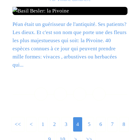
Péan était un guérisseur de l'antiquité. Ses patients?
Les dieux. Et c'est son nom que porte une des fleurs
les plus majestueuses qui soit: la Pivoine. 40
espèces connues à ce jour qui peuvent prendre
mille formes: vivaces , arbustives ou herbacées
qui...
Lire la suite
<<
<
1
2
3
4
5
6
7
8
9
10
20
>
>>