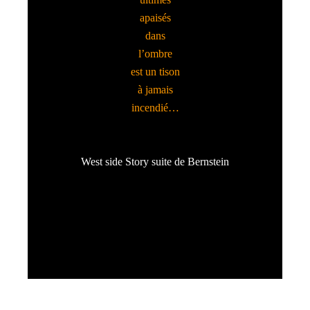
apaisés
dans
l’ombre
est un tison
à jamais
incendié…
West side Story suite de Bernstein