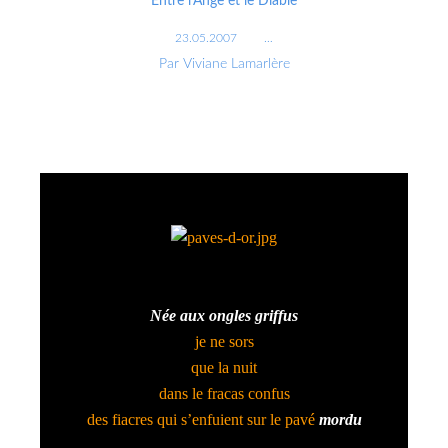
Entre l'Ange et le Diable
23.05.2007
…
Par Viviane Lamarlère
Née aux ongles griffus
je ne sors
que la nuit
dans le fracas confus
des fiacres qui s’enfuient sur le pavé
mordu