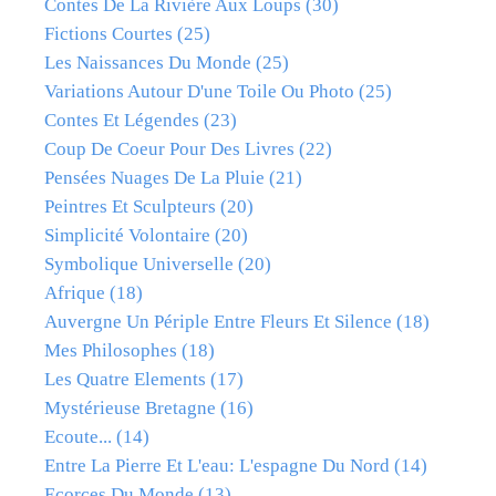
Contes De La Rivière Aux Loups
(30)
Fictions Courtes
(25)
Les Naissances Du Monde
(25)
Variations Autour D'une Toile Ou Photo
(25)
Contes Et Légendes
(23)
Coup De Coeur Pour Des Livres
(22)
Pensées Nuages De La Pluie
(21)
Peintres Et Sculpteurs
(20)
Simplicité Volontaire
(20)
Symbolique Universelle
(20)
Afrique
(18)
Auvergne Un Périple Entre Fleurs Et Silence
(18)
Mes Philosophes
(18)
Les Quatre Elements
(17)
Mystérieuse Bretagne
(16)
Ecoute...
(14)
Entre La Pierre Et L'eau: L'espagne Du Nord
(14)
Ecorces Du Monde
(13)