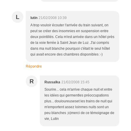
L
lutin
21/02/2008 10:39
A trop vouloir écouter l'arrivée du train suivant, on
peut se créer des insomnies en suspension entre
deux pointillés. Cela m'est arrivée dans un hôtel près
de la voie ferrée à Saint Jean de Luz. J'ai compris
dans ma nuit blanche pourquoi c'était le seul hôtel
qui avait encore des chambres disponibles :-)
Répondre
R
Russalka
21/02/2008 15:45
Sourire... cela m'arrive chaque nuit et entre
les idées qui germentles préoccupations
plus... douloureuseset les trains de nuit qui
m'emportent assez loinmes nuits sont un
peu blanches ;o)merci de ce témoignage de
vie, Lutin