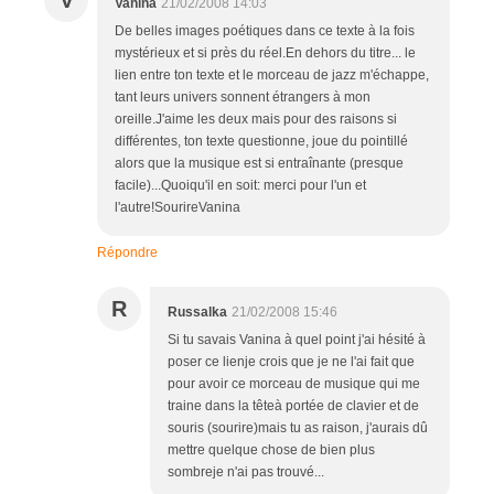
Vanina
21/02/2008 14:03
De belles images poétiques dans ce texte à la fois
mystérieux et si près du réel.En dehors du titre... le
lien entre ton texte et le morceau de jazz m'échappe,
tant leurs univers sonnent étrangers à mon
oreille.J'aime les deux mais pour des raisons si
différentes, ton texte questionne, joue du pointillé
alors que la musique est si entraînante (presque
facile)...Quoiqu'il en soit: merci pour l'un et
l'autre!SourireVanina
Répondre
R
Russalka
21/02/2008 15:46
Si tu savais Vanina à quel point j'ai hésité à
poser ce lienje crois que je ne l'ai fait que
pour avoir ce morceau de musique qui me
traine dans la têteà portée de clavier et de
souris (sourire)mais tu as raison, j'aurais dû
mettre quelque chose de bien plus
sombreje n'ai pas trouvé...