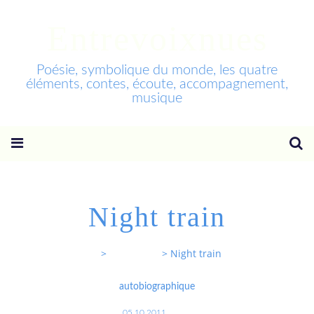
Entrevoixnues
Poésie, symbolique du monde, les quatre
éléments, contes, écoute, accompagnement,
musique
Night train
Entrevoixnues
>
Categories
>
Night train
autobiographique
05.10.2011
…