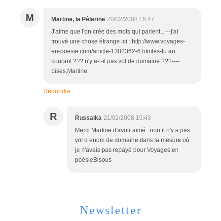
M
Martine, la Pèlerine
20/02/2008 15:47
J'aime que l'on crée des mots qui parlent...---j'ai
trouvé une chose étrange ici : http://www.voyages-
en-poesie.com/article-1302362-6.htmles-tu au
courant ??? n'y a-t-il pas vol de domaine ???----
bises,Martine
Répondre
R
Russalka
21/02/2008 15:43
Merci Martine d'avoir aimé...non il n'y a pas
vol d enom de domaine dans la mesure où
je n'avais pas repayé pour Voyages en
poésieBisous
Newsletter