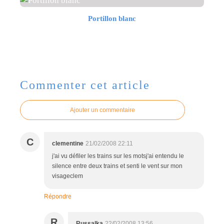
Portillon blanc
Commenter cet article
Ajouter un commentaire
C
clementine
21/02/2008 22:11
j'ai vu défiler les trains sur les motsj'ai entendu le
silence entre deux trains et senti le vent sur mon
visageclem
Répondre
R
Russalka
22/02/2008 13:56