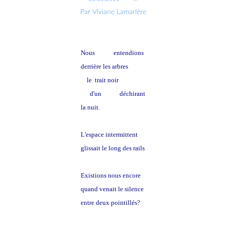
Par Viviane Lamarlère
Nous entendions
derrière les arbres
le trait noir
d'un
train
déchirant
la nuit.
L'espace intermittent
glissait le long des rails
Existions nous encore
quand venait le silence
entre deux pointillés?